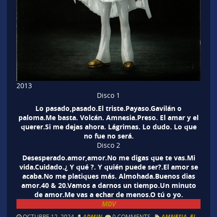
2013
Disco 1
Lo pasado,pasado.El triste.Payaso.Gavilán o
paloma.Me basta. Volcán. Amnesia.Preso. El amar y el
querer.Si me dejas ahora. Lágrimas. Lo dudo. Lo que
no fue no será.
Disco 2
Desesperado.amor,amor.No me digas que te vas.Mi
vida.Cuidado.¿ Y qué ?. Y quién puede ser?.El amor se
acaba.No me platiques más. Almohada.Buenos dias
amor.40 & 20.Vamos a darnos un tiempo.Un minuto
de amor.Me vas a echar de menos.O tú o yo.
MDV
OCTUBRE 12, 2024
ADMIN
0 COMMENTS
AMNESIA
,
EL