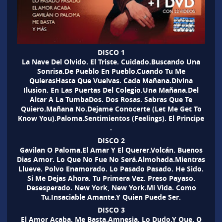
DISCO 1
La Nave Del Olvido. El Triste. Cuidado.Buscando Una
Sonrisa.De Pueblo En Pueblo.Cuando Tu Me
QuierasHasta Que Vuelvas. Cada Mañana.Divina
Ilusion. En Las Puertas Del Colegio.Una Mañana.Del
Altar A La TumbaDos. Dos Rosas. Sabras Que Te
Quiero.Mañana No.Dejame Conocerte (Let Me Get To
Know You).Paloma.Sentimientos (Feelings). El Principe
.
DISCO 2
Gavilan O Paloma.El Amar Y El Querer.Volcán. Buenos
Dias Amor. Lo Que No Fue No Será.Almohada.Mientras
Llueve. Polvo Enamorado. Lo Pasado Pasado. He Sido.
Si Me Dejas Ahora. Tu Primera Vez. Preso Payaso.
Desesperado. New York, New York.Mi Vida. Como
Tu.Insaciable Amante.Y Quien Puede Ser.
DISCO 3
El Amor Acaba. Me Basta.Amnesia. Lo Dudo.Y Que. O