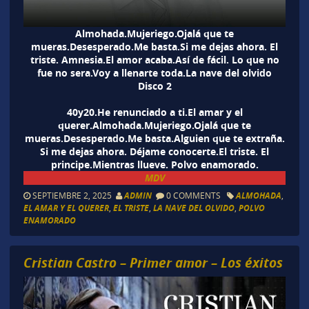
Almohada.Mujeriego.Ojalá que te
mueras.Desesperado.Me basta.Si me dejas ahora. El
triste. Amnesia.El amor acaba.Así de fácil. Lo que no
fue no sera.Voy a llenarte toda.La nave del olvido
Disco 2
40y20.He renunciado a ti.El amar y el
querer.Almohada.Mujeriego.Ojalá que te
mueras.Desesperado.Me basta.Alguien que te extraña.
Si me dejas ahora. Déjame conocerte.El triste. El
principe.Mientras llueve. Polvo enamorado.
MDV
SEPTIEMBRE 2, 2025
ADMIN
0 COMMENTS
ALMOHADA
,
EL AMAR Y EL QUERER
,
EL TRISTE
,
LA NAVE DEL OLVIDO
,
POLVO
ENAMORADO
Cristian Castro – Primer amor – Los éxitos