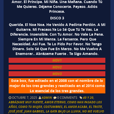
Amor. El Príncipe. Mi Niña. Una Mañana. Cuando Tú
Me Quieras. Déjame Conocerte. Payaso. Adiós
Princesa.
DISCO 3
Querida. El Noa Noa. He Venido A Pedirte Perdón. A Mi
Guitarra. Mi Fracaso.Ya Lo Sé Que Tú Te Vas. La
Diferencia. Insensible. Con Tu Amor. No Vale La Pena.
Siempre En Mi Mente. La Farsante. Pero Que
Necesidad. Asi Fue. Te Lo Pido Por Favor. No Tengo
Dinero. Solo Sé Que Fue En Marzo. No Me Vuelvo A
Enamorar.. Abrázame Fuerte . Te Sigo Amando.
MDV1
MDV2
MDV3
Este box, fue editado en el 2008 con el nombre de lo
mejor de los tres grandes y reeditado en el 2014 como
Lo esencial de los tres grandes.
OCTUBRE 7, 2025
ADMIN
0 COMMENTS
40 Y 20
,
ABRÁZAME MUY FUERTE
,
AMOR ETERNO
,
COMO HAN PASADO LOS
AÑOS
,
COMO TU MUJER
,
COSTUMBRES
,
EL AMOR ACABA
,
EL TRISTE
,
JOSÉ JOSÉ
,
JUAN GABRIEL
,
LA GATA BAJO LA LLUVIA
,
NO ME VUELVO