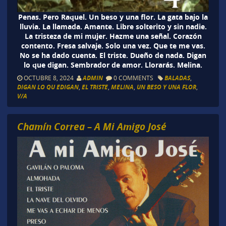
Penas. Pero Raquel. Un beso y una flor. La gata bajo la
lluvia. La llamada. Amante. Libre solterito y sin nadie.
La tristeza de mi mujer. Hazme una señal. Corazón
contento. Fresa salvaje. Solo una vez. Que te me vas.
No se ha dado cuenta. El triste. Dueño de nada. Digan
lo que digan. Sembrador de amor. Llorarás. Melina.
OCTUBRE 8, 2024
ADMIN
0 COMMENTS
BALADAS
,
DIGAN LO QU EDIGAN
,
EL TRISTE
,
MELINA
,
UN BESO Y UNA FLOR
,
V/A
Chamín Correa – A Mi Amigo José