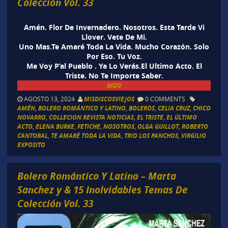
Colección Vol. 33
Amén. Flor De Invernadero. Nosotros. Esta Tarde Vi
Llover. Vete De Mi.
Uno Mas.Te Amaré Toda La Vida. Mucho Corazón. Solo
Por Eso. Tu Voz.
Me Voy P’al Pueblo . Ya Lo Verás.El Ultimo Acto. El
Triste. No Te Importe Saber.
MDV
AGOSTO 13, 2024
MISDISCOSVIEJOS
0 COMMENTS
AMÉN
,
BOLERO ROMÁNTICO Y LATINO
,
BOLEROS
,
CELIA CRUZ
,
CHICO
NOVARRO
,
COLLECION REVISTA NOTICIAS
,
EL TRISTE
,
EL ÚLTIMO
ACTO
,
ELENA BURKE
,
FETICHE
,
NOSOTROS
,
OLGA GUILLOT
,
ROBERTO
CANTORAL
,
TE AMARÉ TODA LA VIDA
,
TRIO LOS PANCHOS
,
VIRGILIO
EXPOSITO
Bolero Romántico Y Latino – Marta
Sanchez y & 15 Inolvidables Temas De
Colección Vol. 33