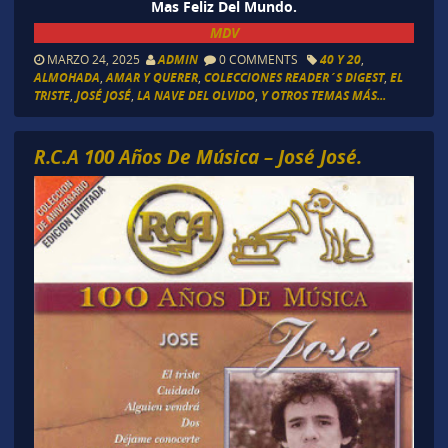
Mas Feliz Del Mundo.
MDV
MARZO 24, 2025
ADMIN
0 COMMENTS
40 Y 20
,
ALMOHADA
,
AMAR Y QUERER
,
COLECCIONES READER´S DIGEST
,
EL
TRISTE
,
JOSÉ JOSÉ
,
LA NAVE DEL OLVIDO
,
Y OTROS TEMAS MÁS...
R.C.A 100 Años De Música – José José.