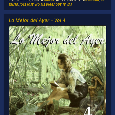
TRISTE
,
JOSÉ JOSÉ
,
NO ME DIGAS QUE TE VAS
Lo Mejor del Ayer – Vol 4