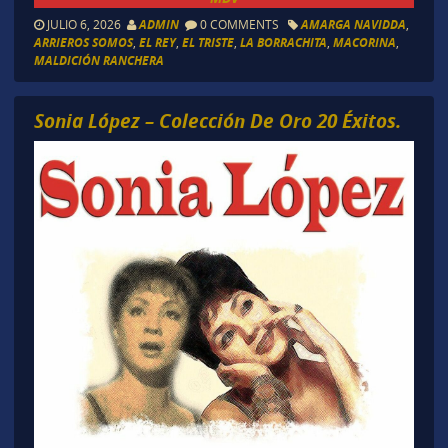
JULIO 6, 2026
ADMIN
0 COMMENTS
AMARGA NAVIDDA
,
ARRIEROS SOMOS
,
EL REY
,
EL TRISTE
,
LA BORRACHITA
,
MACORINA
,
MALDICIÓN RANCHERA
Sonia López – Colección De Oro 20 Éxitos.