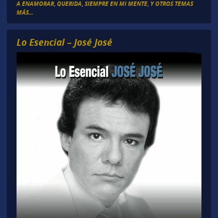
A ENAMORAR
,
QUERIDA
,
SIEMPRE EN MI MENTE
,
Y OTROS TEMAS
MÁS...
Lo Esencial – José José