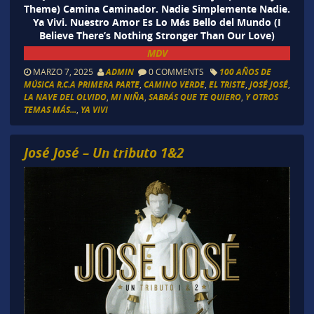
Theme) Camina Caminador. Nadie Simplemente Nadie.
Ya Vivi. Nuestro Amor Es Lo Más Bello del Mundo (I
Believe There’s Nothing Stronger Than Our Love)
MDV
MARZO 7, 2025
ADMIN
0 COMMENTS
100 AÑOS DE
MÚSICA R.C.A PRIMERA PARTE
,
CAMINO VERDE
,
EL TRISTE
,
JOSÉ JOSÉ
,
LA NAVE DEL OLVIDO
,
MI NIÑA
,
SABRÁS QUE TE QUIERO
,
Y OTROS
TEMAS MÁS...
,
YA VIVI
José José – Un tributo 1&2