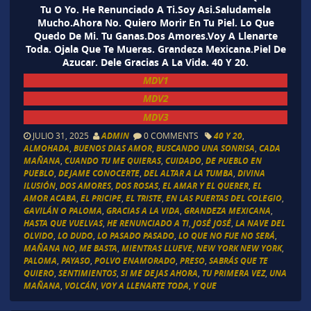
Tu O Yo. He Renunciado A Ti.Soy Asi.Saludamela
Mucho.Ahora No. Quiero Morir En Tu Piel. Lo Que
Quedo De Mi. Tu Ganas.Dos Amores.Voy A Llenarte
Toda. Ojala Que Te Mueras. Grandeza Mexicana.Piel De
Azucar. Dele Gracias A La Vida. 40 Y 20.
MDV1
MDV2
MDV3
JULIO 31, 2025
ADMIN
0 COMMENTS
40 Y 20
,
ALMOHADA
,
BUENOS DIAS AMOR
,
BUSCANDO UNA SONRISA
,
CADA
MAÑANA
,
CUANDO TU ME QUIERAS
,
CUIDADO
,
DE PUEBLO EN
PUEBLO
,
DEJAME CONOCERTE
,
DEL ALTAR A LA TUMBA
,
DIVINA
ILUSIÓN
,
DOS AMORES
,
DOS ROSAS
,
EL AMAR Y EL QUERER
,
EL
AMOR ACABA
,
EL PRICIPE
,
EL TRISTE
,
EN LAS PUERTAS DEL COLEGIO
,
GAVILÁN O PALOMA
,
GRACIAS A LA VIDA
,
GRANDEZA MEXICANA
,
HASTA QUE VUELVAS
,
HE RENUNCIADO A TI
,
JOSÉ JOSÉ
,
LA NAVE DEL
OLVIDO
,
LO DUDO
,
LO PASADO PASADO
,
LO QUE NO FUE NO SERÁ
,
MAÑANA NO
,
ME BASTA
,
MIENTRAS LLUEVE
,
NEW YORK NEW YORK
,
PALOMA
,
PAYASO
,
POLVO ENAMORADO
,
PRESO
,
SABRÁS QUE TE
QUIERO
,
SENTIMIENTOS
,
SI ME DEJAS AHORA
,
TU PRIMERA VEZ
,
UNA
MAÑANA
,
VOLCÁN
,
VOY A LLENARTE TODA
,
Y QUE