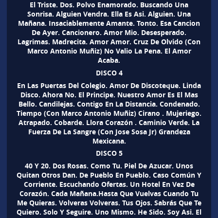
El Triste. Dos. Polvo Enamorado. Buscando Una
Sonrisa. Alguien Vendra. Ella Es Asi. Alguien. Una
Mañana. Insaciablemente Amante. Tonto. Esa Cancion
De Ayer. Cancionero. Amor Mio. Desesperado.
Lagrimas. Madrecita. Amor Amor. Cruz De Olvido (Con
Marco Antonio Muñiz) No Valio La Pena. El Amor
Acaba.
DISCO 4
En Las Puertas Del Colegio. Amor De Discoteque. Linda
Disco. Ahora No. El Principe. Nuestro Amor Es El Mas
Bello. Candilejas. Contigo En La Distancia. Condenado.
Tiempo (Con Marco Antonio Muñiz) Cirano . Mujeriego.
Atrapado. Cobarde. Llora Corazón . Caminio Verde. La
Fuerza De La Sangre (Con Jose Sosa Jr) Grandeza
Mexicana.
DISCO 5
40 Y 20. Dos Rosas. Como Tu. Piel De Azucar. Unos
Quitan Otros Dan. De Pueblo En Pueblo. Caso Común Y
Corriente. Escuchando Ofertas. Un Hotel En Vez De
Corazón. Cada Mañana.Hasta Que Vuelvas Cuando Tu
Me Quieras. Volveras Volveras. Tus Ojos. Sabrás Que Te
Quiero. Solo Y Seguire. Uno Mismo. He Sido. Soy Asi. El