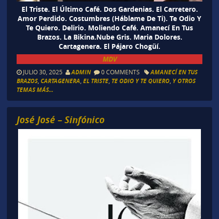
El Triste. El Último Café. Dos Gardenias. El Carretero.
Amor Perdido. Costumbres (Háblame De Ti). Te Odio Y
Te Quiero. Delirio. Moliendo Café. Amanecí En Tus
Brazos. La Bikina.Nube Gris. Maria Dolores.
Cartagenera. El Pájaro Chogüí.
MDV
JULIO 30, 2025
ADMIN
0 COMMENTS
AMANECÍ EN TUS
BRAZOS
,
CARTAGENERA
,
EL TRISTE
,
TE ODIO Y TE QUIERO
,
Y OTROS
TEMAS MÁS...
José José – Sinfónico