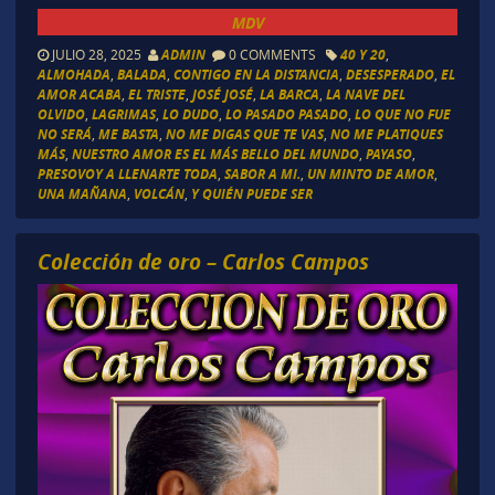
MDV
JULIO 28, 2025
ADMIN
0 COMMENTS
40 Y 20
,
ALMOHADA
,
BALADA
,
CONTIGO EN LA DISTANCIA
,
DESESPERADO
,
EL
AMOR ACABA
,
EL TRISTE
,
JOSÉ JOSÉ
,
LA BARCA
,
LA NAVE DEL
OLVIDO
,
LAGRIMAS
,
LO DUDO
,
LO PASADO PASADO
,
LO QUE NO FUE
NO SERÁ
,
ME BASTA
,
NO ME DIGAS QUE TE VAS
,
NO ME PLATIQUES
MÁS
,
NUESTRO AMOR ES EL MÁS BELLO DEL MUNDO
,
PAYASO
,
PRESOVOY A LLENARTE TODA
,
SABOR A MI.
,
UN MINTO DE AMOR
,
UNA MAÑANA
,
VOLCÁN
,
Y QUIÉN PUEDE SER
Colección de oro – Carlos Campos