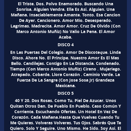
El Triste. Dos. Polvo Enamorado. Buscando Una
Sonrisa. Alguien Vendra. Ella Es Asi. Alguien. Una
Mañana. Insaciablemente Amante. Tonto. Esa Cancion
De Ayer. Cancionero. Amor Mio. Desesperado.
Lagrimas. Madrecita. Amor Amor. Cruz De Olvido (Con
Marco Antonio Muñiz) No Valio La Pena. El Amor
Acaba.
DISCO 4
En Las Puertas Del Colegio. Amor De Discoteque. Linda
Disco. Ahora No. El Principe. Nuestro Amor Es El Mas
Bello. Candilejas. Contigo En La Distancia. Condenado.
Tiempo (Con Marco Antonio Muñiz) Cirano . Mujeriego.
Atrapado. Cobarde. Llora Corazón . Caminio Verde. La
Fuerza De La Sangre (Con Jose Sosa Jr) Grandeza
Mexicana.
DISCO 5
40 Y 20. Dos Rosas. Como Tu. Piel De Azucar. Unos
Quitan Otros Dan. De Pueblo En Pueblo. Caso Común Y
Corriente. Escuchando Ofertas. Un Hotel En Vez De
Corazón. Cada Mañana.Hasta Que Vuelvas Cuando Tu
Me Quieras. Volveras Volveras. Tus Ojos. Sabrás Que Te
Quiero. Solo Y Seguire. Uno Mismo. He Sido. Soy Asi. El