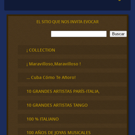
EL SITIO QUE NOS INVITA EVOCAR
B
Buscar
u
s
c
¡ COLLECTION
a
r
¡ Maravilloso,Maravilloso !
… Cuba Cómo Te Añoro!
10 GRANDES ARTISTAS PARÍS-ITALIA,
10 GRANDES ARTISTAS TANGO
100 % ITALIANO
100 AÑOS DE JOYAS MUSICALES