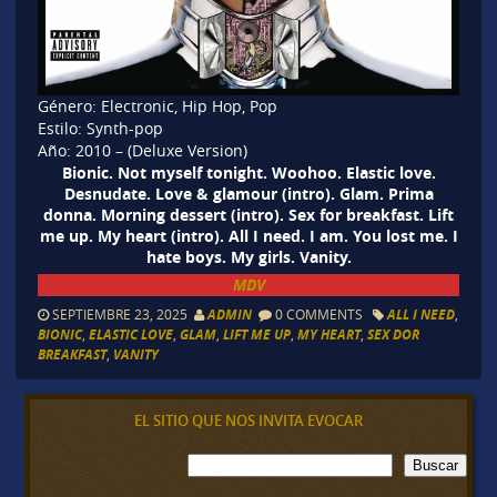
Género: Electronic, Hip Hop, Pop
Estilo: Synth-pop
Año:
2010
– (Deluxe Version)
Bionic. Not myself tonight. Woohoo. Elastic love.
Desnudate. Love & glamour (intro). Glam. Prima
donna. Morning dessert (intro). Sex for breakfast. Lift
me up. My heart (intro). All I need. I am. You lost me. I
hate boys. My girls. Vanity.
MDV
SEPTIEMBRE 23, 2025
ADMIN
0 COMMENTS
ALL I NEED
,
BIONIC
,
ELASTIC LOVE
,
GLAM
,
LIFT ME UP
,
MY HEART
,
SEX DOR
BREAKFAST
,
VANITY
EL SITIO QUE NOS INVITA EVOCAR
B
Buscar
u