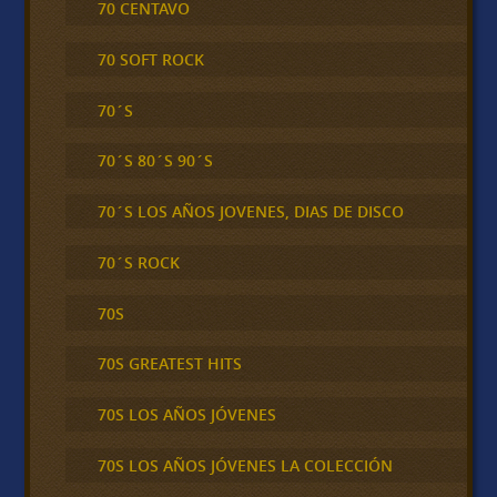
70 CENTAVO
70 SOFT ROCK
70´S
70´S 80´S 90´S
70´S LOS AÑOS JOVENES, DIAS DE DISCO
70´S ROCK
70S
70S GREATEST HITS
70S LOS AÑOS JÓVENES
70S LOS AÑOS JÓVENES LA COLECCIÓN