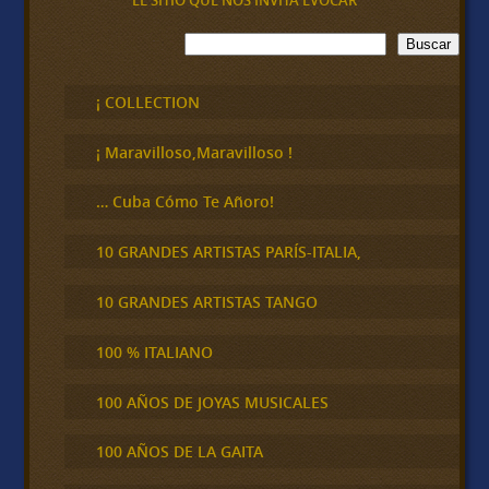
EL SITIO QUE NOS INVITA EVOCAR
B
Buscar
u
s
c
¡ COLLECTION
a
r
¡ Maravilloso,Maravilloso !
… Cuba Cómo Te Añoro!
10 GRANDES ARTISTAS PARÍS-ITALIA,
10 GRANDES ARTISTAS TANGO
100 % ITALIANO
100 AÑOS DE JOYAS MUSICALES
100 AÑOS DE LA GAITA