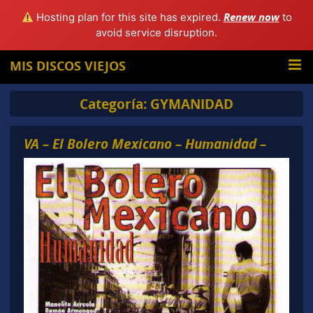
Renew now
Hosting plan for this site has expired.
to
avoid service disruption.
MIS DISCOS VIEJOS
Categoría:
GYMANIDAD
VA – El Bolero Mexicano – Humanidad –