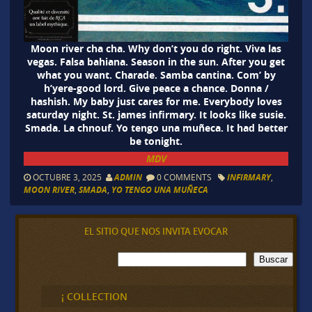
Moon river cha cha. Why don’t you do right. Viva las
vegas. Falsa bahiana. Season in the sun. After you get
what you want. Charade. Samba cantina. Com’ by
h’yere-good lord. Give peace a chance. Donna /
hashish. My baby just cares for me. Everybody loves
saturday night. St. james infirmary. It looks like susie.
Smada. La chnouf. Yo tengo una muñeca. It had better
be tonight.
MDV
OCTUBRE 3, 2025
ADMIN
0 COMMENTS
INFIRMARY
,
MOON RIVER
,
SMADA
,
YO TENGO UNA MUÑECA
EL SITIO QUE NOS INVITA EVOCAR
B
Buscar
u
s
c
¡ COLLECTION
a