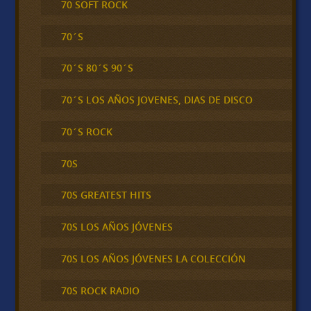
70 SOFT ROCK
70´S
70´S 80´S 90´S
70´S LOS AÑOS JOVENES, DIAS DE DISCO
70´S ROCK
70S
70S GREATEST HITS
70S LOS AÑOS JÓVENES
70S LOS AÑOS JÓVENES LA COLECCIÓN
70S ROCK RADIO