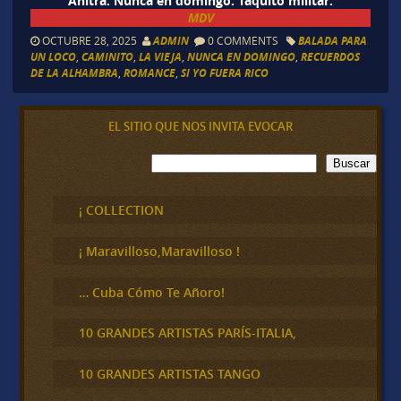
Anitra. Nunca en domingo. Taquito militar.
MDV
OCTUBRE 28, 2025
ADMIN
0 COMMENTS
BALADA PARA
UN LOCO
,
CAMINITO
,
LA VIEJA
,
NUNCA EN DOMINGO
,
RECUERDOS
DE LA ALHAMBRA
,
ROMANCE
,
SI YO FUERA RICO
EL SITIO QUE NOS INVITA EVOCAR
B
Buscar
u
s
c
¡ COLLECTION
a
r
¡ Maravilloso,Maravilloso !
… Cuba Cómo Te Añoro!
10 GRANDES ARTISTAS PARÍS-ITALIA,
10 GRANDES ARTISTAS TANGO