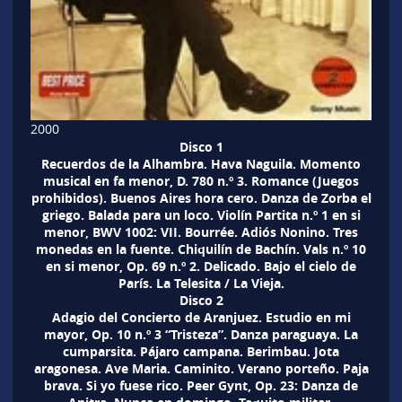
2000
Disco 1
Recuerdos de la Alhambra. Hava Naguila. Momento
musical en fa menor, D. 780 n.º 3. Romance (Juegos
prohibidos). Buenos Aires hora cero. Danza de Zorba el
griego. Balada para un loco. Violín Partita n.º 1 en si
menor, BWV 1002: VII. Bourrée. Adiós Nonino. Tres
monedas en la fuente. Chiquilín de Bachín. Vals n.º 10
en si menor, Op. 69 n.º 2. Delicado. Bajo el cielo de
París. La Telesita / La Vieja.
Disco 2
Adagio del Concierto de Aranjuez. Estudio en mi
mayor, Op. 10 n.º 3 “Tristeza”. Danza paraguaya. La
cumparsita. Pájaro campana. Berimbau. Jota
aragonesa. Ave Maria. Caminito. Verano porteño. Paja
brava. Si yo fuese rico. Peer Gynt, Op. 23: Danza de