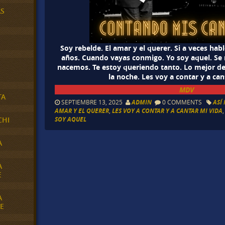
AS
Soy rebelde. El amar y el querer. Si a veces hab
años. Cuando vayas conmigo. Yo soy aquel. Se 
nacemos. Te estoy queriendo tanto. Lo mejor de
la noche. Les voy a contar y a can
MDV
TA
SEPTIEMBRE 13, 2025
ADMIN
0 COMMENTS
ASÍ
AMAR Y EL QUERER
,
LES VOY A CONTAR Y A CANTAR MI VIDA
SOY AQUEL
CHI
A
A
E
A
E