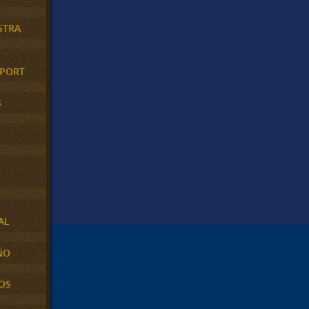
STRA
XPORT
S
AL
ÑO
OS