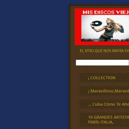
EL SITIO QUE NOS INVITA 
B
u
s
c
¡ COLLECTION
a
r
¡ Maravilloso,Maravil
… Cuba Cómo Te Año
10 GRANDES ARTIST
PARÍS-ITALIA,