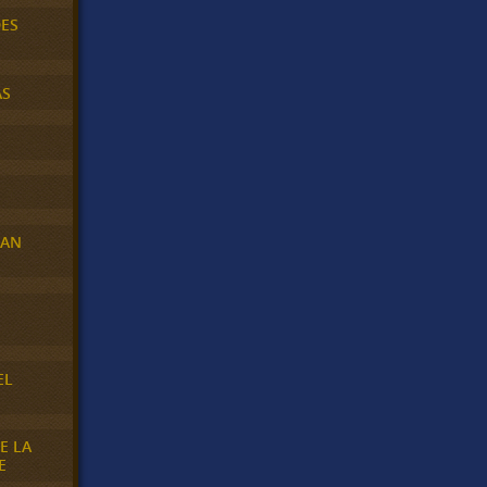
DES
AS
RAN
E
EL
E LA
E