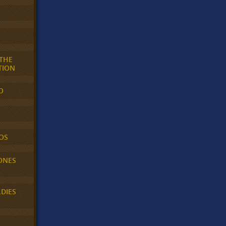
 THE
TION
O
OS
ONES
LDIES