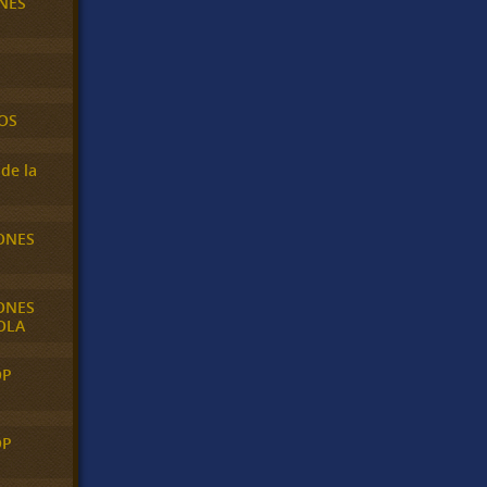
NES
OS
de la
ONES
ONES
OLA
OP
OP