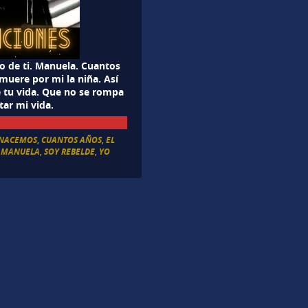
lo de ti. Manuela. Cuantos
muere por mi la niña. Así
 tu vida. Que no se rompa
tar mi vida.
 NACEMOS
,
CUANTOS AÑOS
,
EL
,
MANUELA
,
SOY REBELDE
,
YO