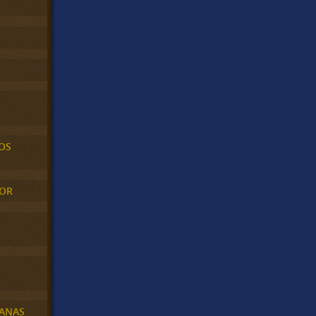
OS
MOR
BANAS