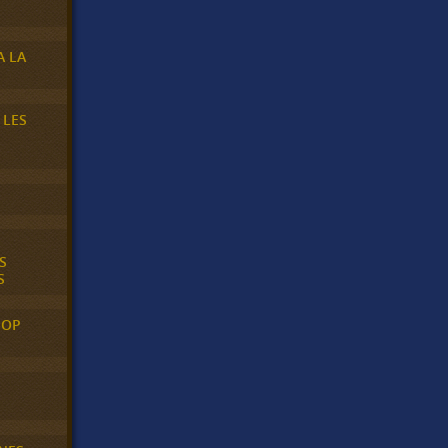
A LA
 LES
S
S
POP