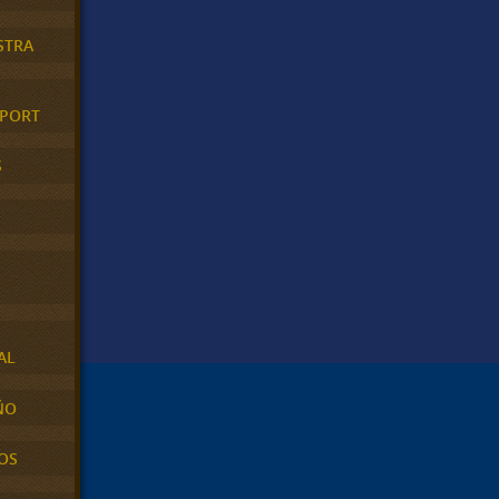
STRA
XPORT
S
AL
ÑO
OS