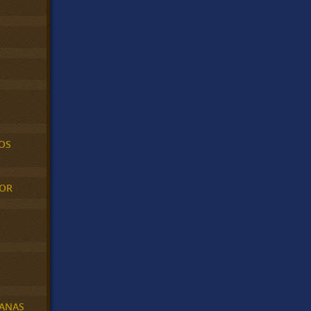
OS
MOR
BANAS