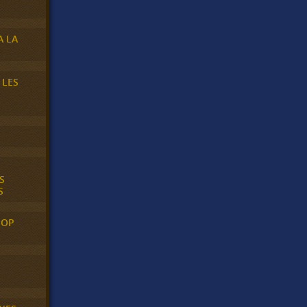
A LA
 LES
S
S
POP