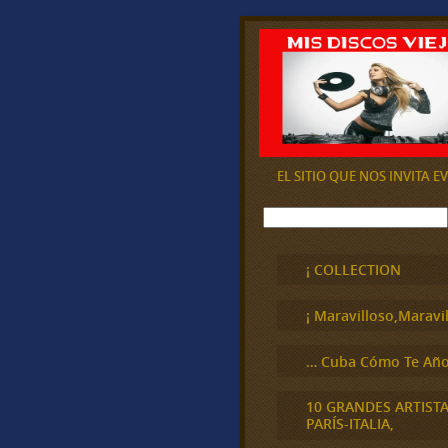
EL SITIO QUE NOS INVITA 
B
u
s
c
¡ COLLECTION
a
r
¡ Maravilloso,Maravil
… Cuba Cómo Te Año
10 GRANDES ARTIST
PARÍS-ITALIA,