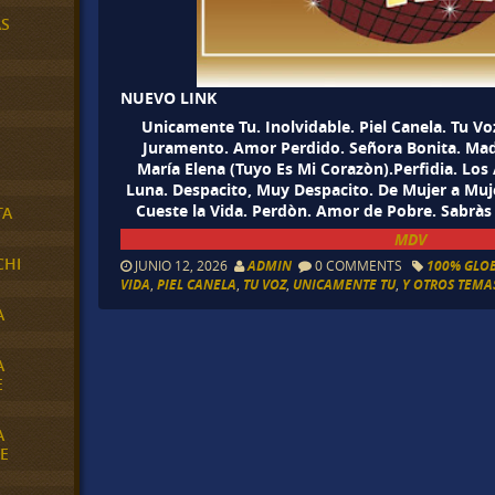
AS
NUEVO LINK
Unicamente Tu. Inolvidable. Piel Canela. Tu Vo
Juramento. Amor Perdido. Señora Bonita. Madr
María Elena (Tuyo Es Mi Corazòn).Perfidia. Los 
Luna. Despacito, Muy Despacito. De Mujer a Muj
Cueste la Vida. Perdòn. Amor de Pobre. Sabràs
TA
MDV
CHI
JUNIO 12, 2026
ADMIN
0 COMMENTS
100% GLOB
VIDA
,
PIEL CANELA
,
TU VOZ
,
UNICAMENTE TU
,
Y OTROS TEMAS
A
A
E
A
E