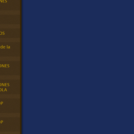
NES
OS
de la
ONES
ONES
OLA
OP
OP