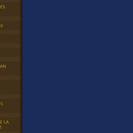
DES
AS
RAN
E
EL
E LA
E