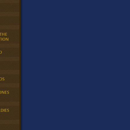
 THE
TION
O
OS
ONES
LDIES