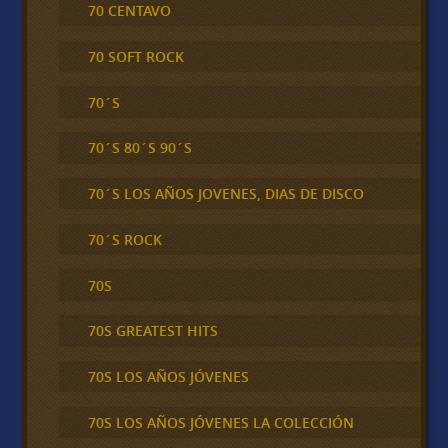
70 CENTAVO
70 SOFT ROCK
70´S
70´S 80´S 90´S
70´S LOS AÑOS JOVENES, DIAS DE DISCO
70´S ROCK
70S
70S GREATEST HITS
70S LOS AÑOS JÓVENES
70S LOS AÑOS JÓVENES LA COLECCIÓN