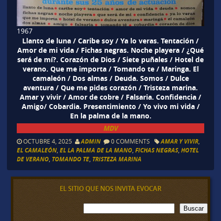
1967
Llanto de luna / Caribe soy / Ya lo veras. Tentación /
Amor de mi vida / Fichas negras. Noche playera / ¿Qué
será de mí?. Corazón de Dios / Siete puñales / Hotel de
verano. Que me importa / Tomando te / Maringa. El
camaleón / Dos almas / Deuda. Somos / Dulce
aventura / Que me pides corazón / Tristeza marina.
Amar y vivir / Amor de cobre / Falsaria. Confidencia /
Amigo/ Cobardia. Presentimiento / Yo vivo mi vida /
En la palma de la mano.
MDV
OCTUBRE 4, 2025
ADMIN
0 COMMENTS
AMAR Y VIVIR
,
EL CAMALEÓN
,
EL LA PALMA DE LA MANO
,
FICHAS NEGRAS
,
HOTEL
DE VERANO
,
TOMANDO TE
,
TRISTEZA MARINA
EL SITIO QUE NOS INVITA EVOCAR
B
Buscar
u