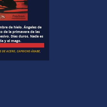
mbre de hielo. Ángeles de
to de la primavera de las
esivo. Días duros. Nada es
ada y el mago.
S DE ACERO
,
CAPRICHO ÁRABE
,