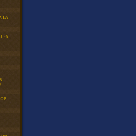
A LA
 LES
S
S
POP