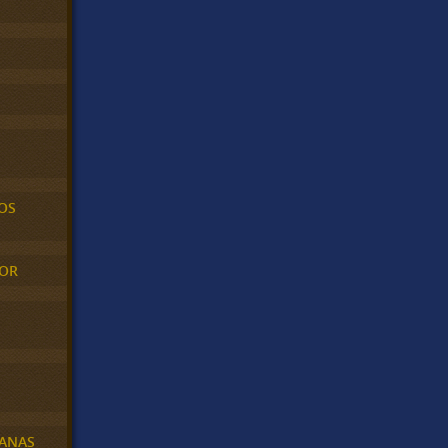
OS
MOR
BANAS