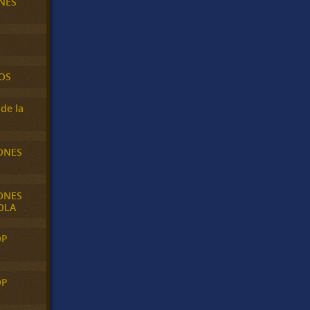
NES
OS
de la
ONES
ONES
OLA
OP
OP