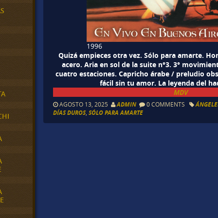
AS
1996
Quizá empieces otra vez. Sólo para amarte. Ho
acero. Aria en sol de la suite n°3. 3° movimien
cuatro estaciones. Capricho árabe / preludio obs
fácil sin tu amor. La leyenda del h
MDV
TA
AGOSTO 13, 2025
ADMIN
0 COMMENTS
ÁNGELE
DÍAS DUROS
,
SÓLO PARA AMARTE
CHI
A
A
E
A
E