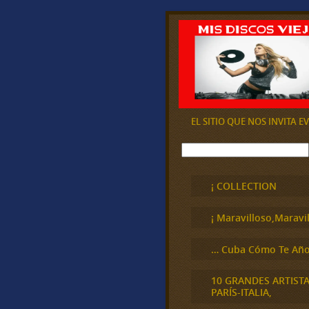
EL SITIO QUE NOS INVITA 
B
u
s
c
¡ COLLECTION
a
r
¡ Maravilloso,Maravil
… Cuba Cómo Te Año
10 GRANDES ARTIST
PARÍS-ITALIA,