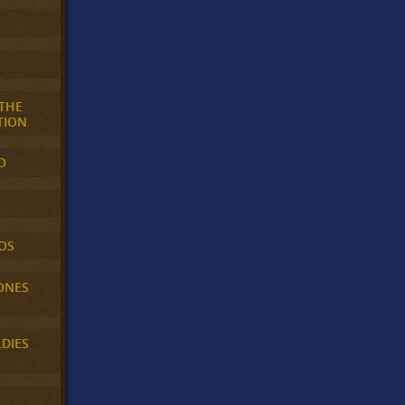
 THE
TION
O
OS
ONES
LDIES