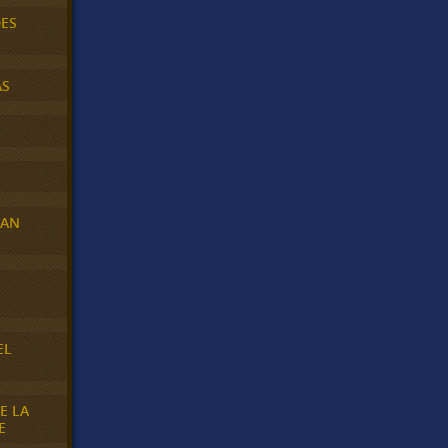
DES
AS
RAN
E
EL
E LA
E