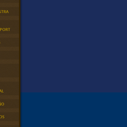
STRA
XPORT
S
AL
ÑO
OS