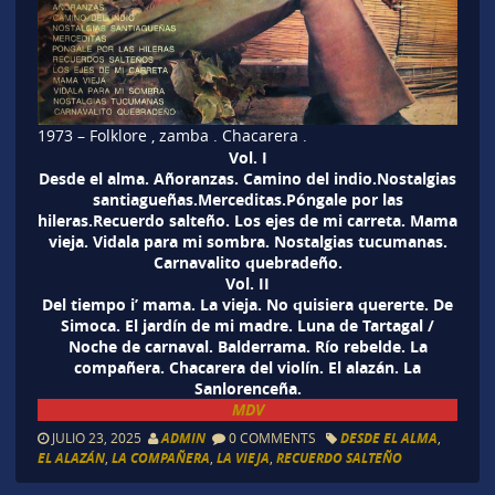
1973 – Folklore , zamba . Chacarera .
Vol. I
Desde el alma. Añoranzas. Camino del indio.Nostalgias
santiagueñas.Merceditas.Póngale por las
hileras.Recuerdo salteño. Los ejes de mi carreta. Mama
vieja. Vidala para mi sombra. Nostalgias tucumanas.
Carnavalito quebradeño.
Vol. II
Del tiempo i’ mama. La vieja. No quisiera quererte. De
Simoca. El jardín de mi madre. Luna de Tartagal /
Noche de carnaval. Balderrama. Río rebelde. La
compañera. Chacarera del violín. El alazán. La
Sanlorenceña.
MDV
JULIO 23, 2025
ADMIN
0 COMMENTS
DESDE EL ALMA
,
EL ALAZÁN
,
LA COMPAÑERA
,
LA VIEJA
,
RECUERDO SALTEÑO