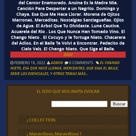
del Cantor Enamorado. Ansina Es la Madre Mia.
Canción Para Despertar a un Negrito. Domingo y
Chaya. Esa Que Me Hace Llorar. Morena de Ojitos
Marrones. Merceditas. Nostalgias Santiagueñas. Ojito
de Agua. El Arbol Que Tu Olvidaste. Luna Cautiva.
Acuarela del Rio . Los Que Nunca Han Tomado Vino. El
Chango Nieto . El Cocuyo y la Tortuga Nieto. Chacarera
del Adios. En el Baile Te Volvi a Encontrar. Pedacito de
Cielo Vals. El Chango Nieto. Que Siga el Baile.
MDV
FEBRERO 18, 2022
ADMIN
0 COMMENTS
EL CHANGO
NIETO
,
ESA QUE HACE LLORAR
,
MERCEDITAS
,
QUE SIGA EL BAILE
,
SERIE LOS ESENCIALES
,
Y OTROS TEMAS MÁS...
EL SITIO QUE NOS INVITA EVOCAR
B
Buscar
u
s
c
¡ COLLECTION
a
r
¡ Maravilloso,Maravilloso !