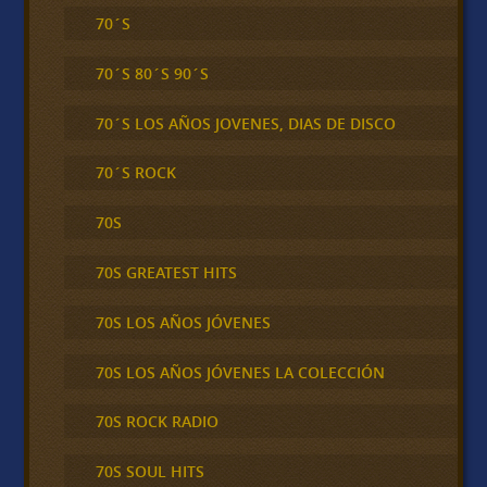
70´S
70´S 80´S 90´S
70´S LOS AÑOS JOVENES, DIAS DE DISCO
70´S ROCK
70S
70S GREATEST HITS
70S LOS AÑOS JÓVENES
70S LOS AÑOS JÓVENES LA COLECCIÓN
70S ROCK RADIO
70S SOUL HITS