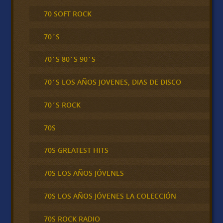
70 SOFT ROCK
70´S
70´S 80´S 90´S
70´S LOS AÑOS JOVENES, DIAS DE DISCO
70´S ROCK
70S
70S GREATEST HITS
70S LOS AÑOS JÓVENES
70S LOS AÑOS JÓVENES LA COLECCIÓN
70S ROCK RADIO