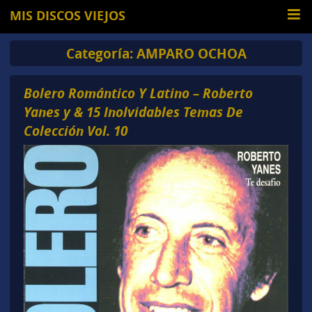
MIS DISCOS VIEJOS
Categoría:
AMPARO OCHOA
Bolero Romántico Y Latino – Roberto
Yanes y & 15 Inolvidables Temas De
Colección Vol. 10