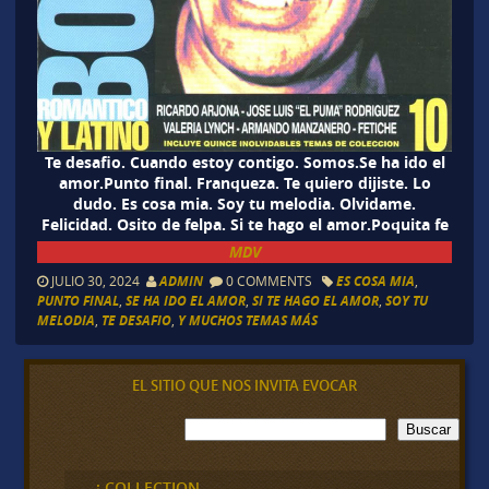
Te desafio. Cuando estoy contigo. Somos.Se ha ido el
amor.Punto final. Franqueza. Te quiero dijiste. Lo
dudo. Es cosa mia. Soy tu melodia. Olvidame.
Felicidad. Osito de felpa. Si te hago el amor.Poquita fe
MDV
JULIO 30, 2024
ADMIN
0 COMMENTS
ES COSA MIA
,
PUNTO FINAL
,
SE HA IDO EL AMOR
,
SI TE HAGO EL AMOR
,
SOY TU
MELODIA
,
TE DESAFIO
,
Y MUCHOS TEMAS MÁS
EL SITIO QUE NOS INVITA EVOCAR
B
Buscar
u
s
c
¡ COLLECTION