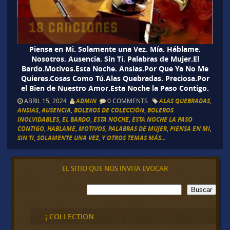
Piensa en Mi. Solamente una Vez. Mía. Háblame.
Nosotros. Ausencia. Sin Ti. Palabras de Mujer.El
Bardo.Motivos.Esta Noche. Ansias.Por Que Ya No Me
Quieres.Cosas Como Tú.Alas Quebradas. Preciosa.Por
el Bien de Nuestro Amor.Esta Noche la Paso Contigo.
ABRIL 15, 2024
ADMIN
0 COMMENTS
ALAS QUEBRADAS
,
ANSIAS
,
AUSENCIA
,
BOLEROS DE COLECCIÓN
,
BOLEROS
INOLVIDABLES
,
EL BARDO
,
ESTA NOCHE
,
ESTA NOCHE LA PASO
CONTIGO
,
HABLAME
,
MOTIVOS
,
PALABRAS DE MUJER
,
PIENSA EN MI
,
SIN TI
,
SOLAMENTE UNA VEZ
,
Y OTROS TEMAS MÁS...
EL SITIO QUE NOS INVITA EVOCAR
B
Buscar
u
s
c
¡ COLLECTION
a
r