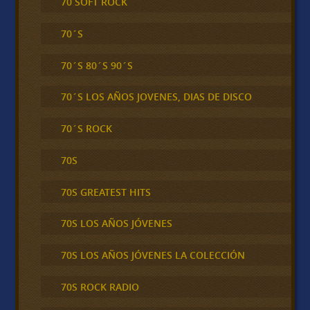
70 SOFT ROCK
70´S
70´S 80´S 90´S
70´S LOS AÑOS JOVENES, DIAS DE DISCO
70´S ROCK
70S
70S GREATEST HITS
70S LOS AÑOS JÓVENES
70S LOS AÑOS JÓVENES LA COLECCIÓN
70S ROCK RADIO