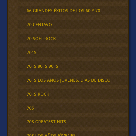
66 GRANDES ÉXITOS DE LOS 60 Y 70
70 CENTAVO
70 SOFT ROCK
70´S
70´S 80´S 90´S
70´S LOS AÑOS JOVENES, DIAS DE DISCO
70´S ROCK
70S
70S GREATEST HITS
70S LOS AÑOS JÓVENES