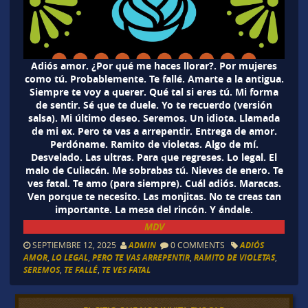
Adiós amor. ¿Por qué me haces llorar?. Por mujeres
como tú. Probablemente. Te fallé. Amarte a la antigua.
Siempre te voy a querer. Qué tal si eres tú. Mi forma
de sentir. Sé que te duele. Yo te recuerdo (versión
salsa). Mi último deseo. Seremos. Un idiota. Llamada
de mi ex. Pero te vas a arrepentir. Entrega de amor.
Perdóname. Ramito de violetas. Algo de mí.
Desvelado. Las ultras. Para que regreses. Lo legal. El
malo de Culiacán. Me sobrabas tú. Nieves de enero. Te
ves fatal. Te amo (para siempre). Cuál adiós. Maracas.
Ven porque te necesito. Las monjitas. No te creas tan
importante. La mesa del rincón. Y ándale.
MDV
SEPTIEMBRE 12, 2025
ADMIN
0 COMMENTS
ADIÓS
AMOR
,
LO LEGAL
,
PERO TE VAS ARREPENTIR
,
RAMITO DE VIOLETAS
,
SEREMOS
,
TE FALLÉ
,
TE VES FATAL