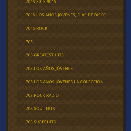
70´S 80´S 90´S
70´S LOS AÑOS JOVENES, DIAS DE DISCO
70´S ROCK
70S
70S GREATEST HITS
70S LOS AÑOS JÓVENES
70S LOS AÑOS JÓVENES LA COLECCIÓN
70S ROCK RADIO
70S SOUL HITS
70S SUPERHITS