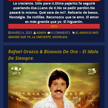
La creciente. Sólo para ti.Dime pajarito.Te seguiré
queriendo.Esa.LLeno de ti.No se pedir perdón.No
pasará lo mismo. Qué sera de mi?. Relicario de besos.
Nostalgia. De rodillas. Reconozco que te amo. El amor
es más grande que yo. El higuerón.
MDV
MARZO 4, 2025
ADMIN
0 COMMENTS
EL AMOR ES MÁS
GRANDE QUE YO
,
LA CRECIENTE
,
NOSTALGIA
Rafael Orozco & Binomio De Oro – El Idolo
De Siempre.