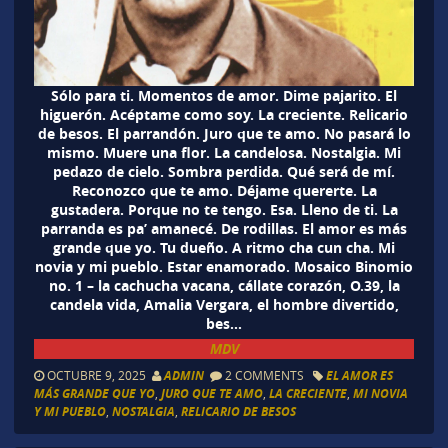
Sólo para ti. Momentos de amor. Dime pajarito. El
higuerón. Acéptame como soy. La creciente. Relicario
de besos. El parrandón. Juro que te amo. No pasará lo
mismo. Muere una flor. La candelosa. Nostalgia. Mi
pedazo de cielo. Sombra perdida. Qué será de mí.
Reconozco que te amo. Déjame quererte. La
gustadera. Porque no te tengo. Esa. Lleno de ti. La
parranda es pa’ amanecé. De rodillas. El amor es más
grande que yo. Tu dueño. A ritmo cha cun cha. Mi
novia y mi pueblo. Estar enamorado. Mosaico Binomio
no. 1 – la cachucha vacana, cállate corazón, O.39, la
candela vida, Amalia Vergara, el hombre divertido,
bes…
MDV
OCTUBRE 9, 2025
ADMIN
2 COMMENTS
EL AMOR ES
MÁS GRANDE QUE YO
,
JURO QUE TE AMO
,
LA CRECIENTE
,
MI NOVIA
Y MI PUEBLO
,
NOSTALGIA
,
RELICARIO DE BESOS