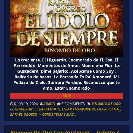
La creciente. El Higuerón. Enamorado de Ti. Esa. El
Parrandón. Momentos de Amor. Muere una Flor. La
Gustadera. Dime pajarito. Acéptame Como Soy..
Relicario de besos. La Parranda Es Pa’ Amanecé. Mi
Pedazo de Cielo. Sombra Perdida. Reconozco que te
amo. Estar Enamorado
MDV
JULIO 19, 2024
ADMIN
0 COMMENTS
BINOMIO DE ORO
,
EL HIGUERON
,
EL PARRANDON
,
ESTAR ENAMORADO
,
LA CRECIENTE
,
RAFAEL OROZCO
,
Y OTROS TEMAS MÁS...
Binomio De Oro Con Guitarras – Tributo A