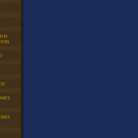
 THE
TION
O
OS
ONES
LDIES