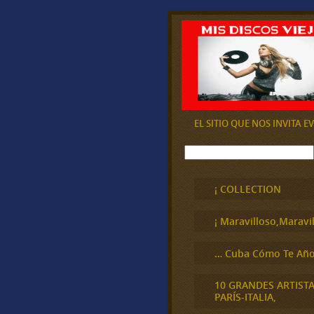
EL SITIO QUE NOS INVITA 
B
u
s
c
¡ COLLECTION
a
r
¡ Maravilloso,Maravil
… Cuba Cómo Te Año
10 GRANDES ARTIST
PARÍS-ITALIA,