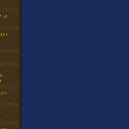
A LA
 LES
S
S
POP