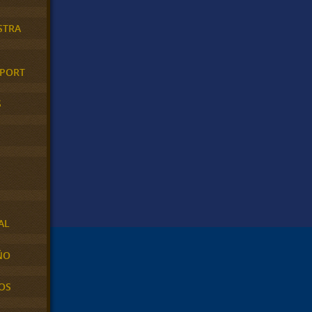
STRA
XPORT
S
AL
ÑO
OS