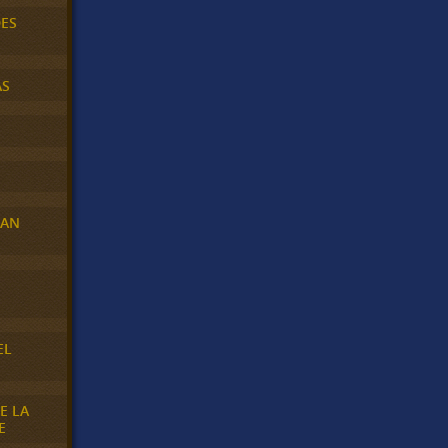
DES
AS
RAN
E
EL
E LA
E