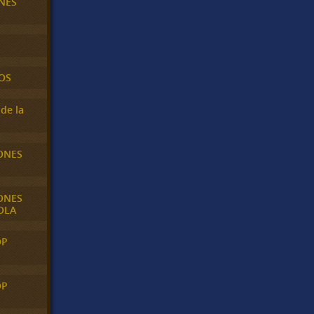
NES
OS
de la
ONES
ONES
OLA
OP
OP