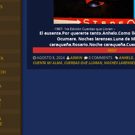
AS
-1967- 1ra Edición Cuerdas que Lloran –
El ausente.Por quererte tanto.Anhelo.Como llo
Ocumare. Noches larenses.Luna de M
caraqueña.Rosario.Noche caraqueña.Cuen
MDV
AGOSTO 8, 2024
ADMIN
0 COMMENTS
ANHELO
TA
CUENTA MI ALMA
,
CUERDAS QUE LLORAN
,
NOCHES LARENSE
CHI
A
A
E
A
E