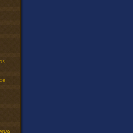
OS
MOR
BANAS