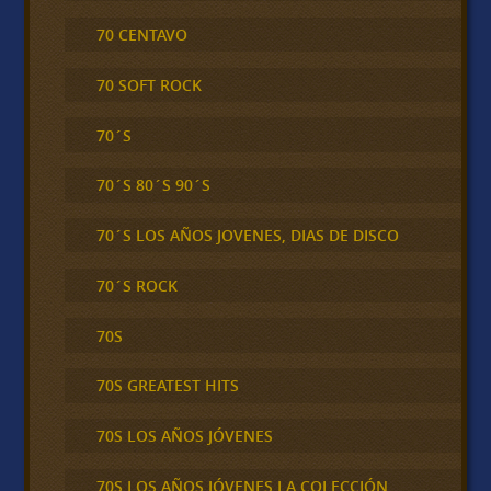
70 CENTAVO
70 SOFT ROCK
70´S
70´S 80´S 90´S
70´S LOS AÑOS JOVENES, DIAS DE DISCO
70´S ROCK
70S
70S GREATEST HITS
70S LOS AÑOS JÓVENES
70S LOS AÑOS JÓVENES LA COLECCIÓN