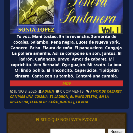
Tu voz. Maní tostao. En la revancha. Sombrita de
cocales. Salambo. Pena negra. Luces de Nueva York.
Canoero. Brisa. Flauta de caña. El panquelero. Congoja.
La pollera amarilla. Así se compone un son. Juntos. El
ladrón. Cañonazo. Bravo. Amor de cabaret. Mi
caprichito. Ven Bernabé. Oye guajira. Mi razón. La boa.
Mi lindo bohío. El rinconcito. Caperúcita. Tipitipitín
tintero. Canta con su tambó. Cantaré una cumbia.
MDV
JUNIO 8, 2026
ADMIN
0 COMMENTS
AMOR DE CABARET
,
CANTARÉ UNA CUMBIA
,
EL LADRÓN
,
EL PANQUELERO
,
EN LA
REVANCHA
,
FLAUTA DE CAÑA
,
JUNTOS }
,
LA BOA
EL SITIO QUE NOS INVITA EVOCAR
B
Buscar