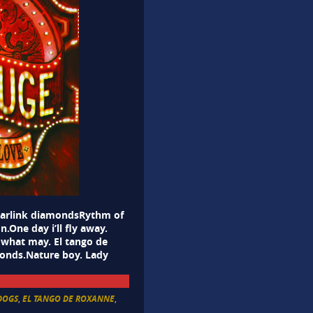
parlink diamondsRythm of
n.One day i’ll fly away.
what may. El tango de
monds.Nature boy. Lady
DOGS
,
EL TANGO DE ROXANNE
,