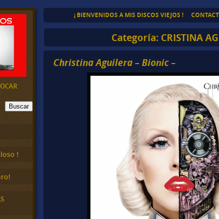
¡ BIENVENIDOS A MIS DISCOS VIEJOS !
CONTAC
Categoría:
CRISTINA A
Christina Aguilera – Bionic –
EVOCAR
Buscar
loso !
ro!
AS