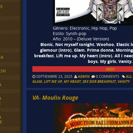
AS
Género: Electronic, Hip Hop, Pop
Estilo: Synth-pop
Año:
2010
– (Deluxe Version)
Bionic. Not myself tonight. Woohoo. Elastic 
glamour (intro). Glam. Prima donna. Morning d
breakfast. Lift me up. My heart (intro). All I nee
TA
boys. My girls. Vanity.
MDV
CHI
SEPTIEMBRE 23, 2025
ADMIN
0 COMMENTS
ALL
GLAM
,
LIFT ME UP
,
MY HEART
,
SEX DOR BREAKFAST
,
VANITY
A
VA- Moulin Rouge
A
E
A
E