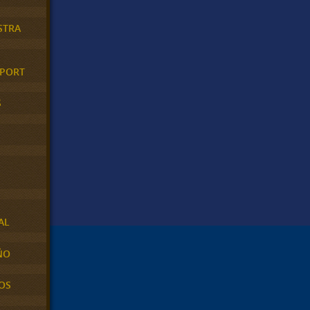
STRA
XPORT
S
AL
ÑO
OS