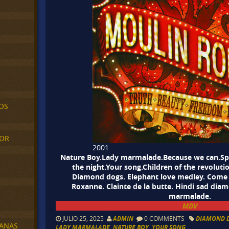
OS
MOR
2001
Nature Boy.Lady marmalade.Because we can.S
the night.Your song.Children of the revolutio
Diamond dogs. Elephant love medley. Come 
Roxanne. Clainte de la butte. Hindi sad dia
marmalade.
MDV
JULIO 25, 2025
ADMIN
0 COMMENTS
DIAMOND 
BANAS
LADY MARMALADE
,
NATURE BOY
,
YOUR SONG