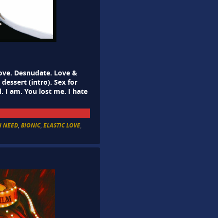
love. Desnudate. Love &
essert (intro). Sex for
d. I am. You lost me. I hate
 I NEED
,
BIONIC
,
ELASTIC LOVE
,