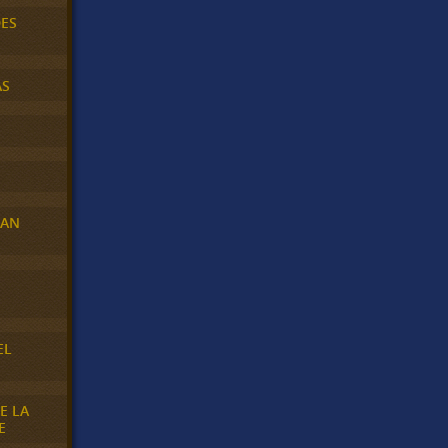
DES
AS
RAN
E
EL
E LA
E