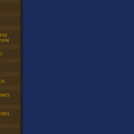
 THE
TION
O
OS
ONES
LDIES