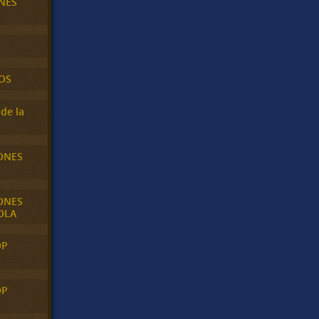
NES
OS
de la
ONES
ONES
OLA
OP
OP