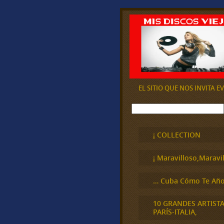
EL SITIO QUE NOS INVITA 
B
u
s
c
¡ COLLECTION
a
r
¡ Maravilloso,Maravil
… Cuba Cómo Te Año
10 GRANDES ARTIST
PARÍS-ITALIA,