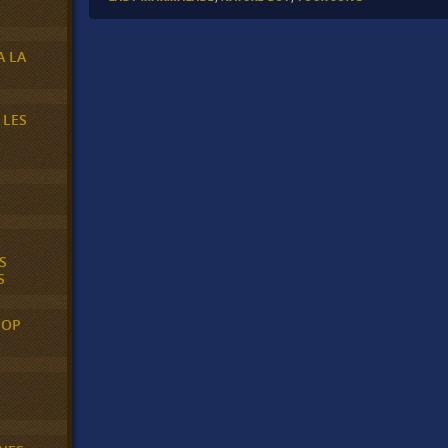
A LA
 LES
S
S
POP