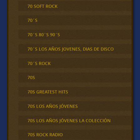
70 SOFT ROCK
70´S
70´S 80´S 90´S
70´S LOS AÑOS JOVENES, DIAS DE DISCO
70´S ROCK
70S
70S GREATEST HITS
70S LOS AÑOS JÓVENES
70S LOS AÑOS JÓVENES LA COLECCIÓN
70S ROCK RADIO