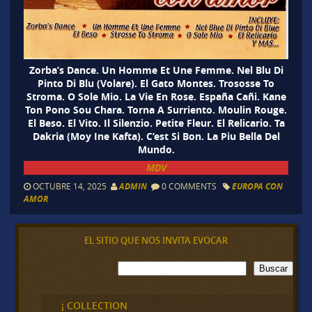
Zorba’s Dance. Un Homme Et Une Femme. Nel Blu Di
Pinto Di Blu (Volare). El Gato Montes. Trososse To
Stroma. O Sole Mio. La Vie En Rose. España Cañi. Kane
Ton Pono Sou Chara. Torna A Surriento. Moulin Rouge.
El Beso. El Vito. Il Silenzio. Petite Fleur. El Relicario. Ta
Dakria (Moy Ine Kafta). C’est Si Bon. La Piu Bella Del
Mundo.
MDV
OCTUBRE 14, 2025
ADMIN
0 COMMENTS
EUROPA CON
AMOR
EL SITIO QUE NOS INVITA EVOCAR
B
Buscar
u
s
c
¡ COLLECTION
a