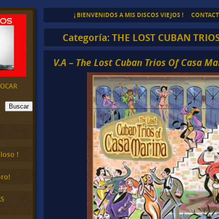
¡ BIENVENIDOS A MIS DISCOS VIEJOS !
CONTAC
Categoría:
THE LOST CUBAN TRIO
V.A – The Lost Cuban Trios Of Casa Ma
EVOCAR
Buscar
loso !
ro!
AS