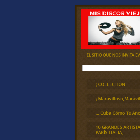
EL SITIO QUE NOS INVITA 
B
u
s
c
¡ COLLECTION
a
r
¡ Maravilloso,Maravil
… Cuba Cómo Te Año
10 GRANDES ARTIST
PARÍS-ITALIA,