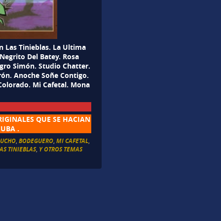
 Las Tinieblas. La Ultima
Negrito Del Batey. Rosa
egro Simón. Studio Chatter.
rrón. Anoche Soñe Contigo.
Colorado. Mi Cafetal. Mona
RIGINALES QUE SE HACIAN
UBA .
MUCHO
,
BODEGUERO
,
MI CAFETAL
,
AS TINIEBLAS
,
Y OTROS TEMAS