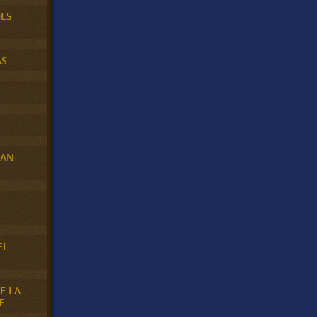
DES
AS
RAN
E
EL
E LA
E