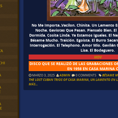
AS
No Me Importa..Vacilon. Chinita. Un Lamento En
Noche. Gaviotas Que Pasan. Piensalo Bien. El 
Dormida. Cosita Linda. Ya Estamos Iguales. El N
Bésame Mucho. Traición. Egoista. El Burro Saca
Interrogación. El Telephono. Amor Mio. Gavilán 
Lisa. El Bodeguero.
TA
MDV
CHI
DISCO QUE SE REALIZÓ DE LAS GRABACIONES O
EN 1958 EN CASA MARINA C
A
MARZO 3, 2025
ADMIN
0 COMMENTS
BÉSAME 
THE LOST CUBAN TRIOS OF CASA MARINA
,
UN LAMENTO EN L
MÁS...
A
E
A
E