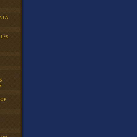
A LA
 LES
S
S
POP