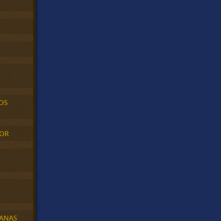
OS
MOR
BANAS