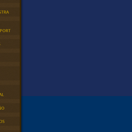
STRA
XPORT
S
AL
ÑO
OS