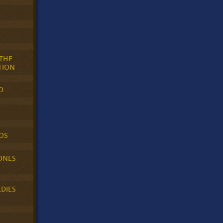
 THE
TION
O
OS
ONES
LDIES