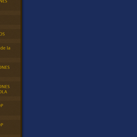
NES
OS
de la
ONES
ONES
OLA
OP
OP