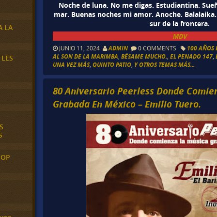
Noche de luna. No me digas. Estudiantina. Sueñ
mar. Buenas noches mi amor. Anoche. Balalaika. 
sur de la frontera.
A LA
MDV
JUNIO 11, 2024
ADMIN
0 COMMENTS
100 AÑOS 
AL SON DE LA MARIMBA
,
BÉSAME MUCHO.
,
EL PENADO 147
,
 LES
UNA VEZ MÁS
,
QUINTO PATIO
,
Y OTROS TEMAS MÁS...
80 Aniversario Peerless Donde Comie
Grabada En México – Emilio Tuero.
S
S
POP