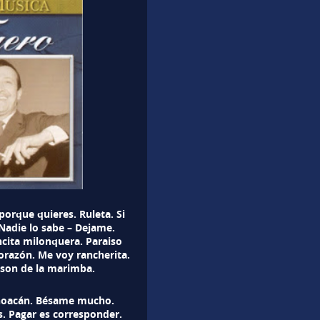
porque quieres. Ruleta. Si
Nadie lo sabe – Dejame.
encita milonquera. Paraiso
corazón. Me voy rancherita.
l son de la marimba.
choacán. Bésame mucho.
s. Pagar es corresponder.