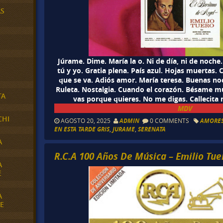
AS
Júrame. Dime. María la o. Ni de día, ni de noc
tú y yo. Gratia plena. País azul. Hojas muertas.
que se va. Adiós amor. María teresa. Buenas n
Ruleta. Nostalgia. Cuando el corazón. Bésame mu
TA
vas porque quieres. No me digas. Callecita
MDV
CHI
AGOSTO 20, 2025
ADMIN
0 COMMENTS
AMORES
EN ESTA TARDE GRIS
,
JURAME
,
SERENATA
A
R.C.A 100 Años De Música – Emilio Tue
A
E
A
E