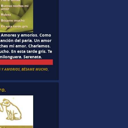
he. Amores y amoríos. Como
 Canción del paria. Un amor
oches mi amor. Charlemos.
cho. En esta tarde gris. Te
 milonguera. Serenata.
 Y AMORIOS
,
BÉSAME MUCHO
,
ro.