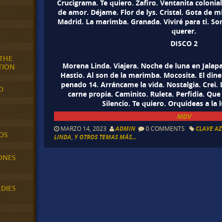
Crucigrama. Te quiero. Zafiro. Ventanita colonia
de amor. Déjame. Flor de lys. Cristal. Gota de mi
Madrid. La marimba. Granada. Viviré para ti. S
querer.
DISCO 2
 THE
Morena Linda. Viajera. Noche de luna en Jalapa
TION
Hastio. Al son de la marimba. Mocosita. El diner
penado 14. Arráncame la vida. Nostalgia. Crei. 
O
carne propia. Caminito. Ruleta. Perfidia. Que
Silencio. Te quiero. Orquideas a la l
MDV
MARZO 14, 2023
ADMIN
0 COMMENTS
CLAVE A
OS
LINDA
,
Y OTROS TEMAS MÁS...
ONES
LDIES