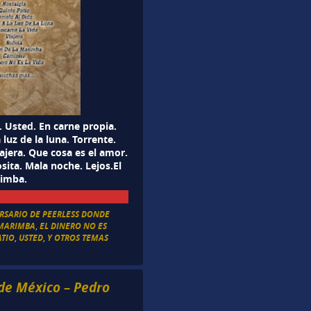
o. Usted. En carne propia.
 luz de la luna. Torrente.
iajera. Que cosa es el amor.
sita. Mala noche. Lejos.El
rimba.
ERSARIO DE PEERLESS DONDE
 MARIMBA
,
EL DINERO NO ES
ATIO
,
USTED
,
Y OTROS TEMAS
de México – Pedro