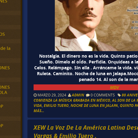
NES
OS
de la
Nostalgia. El dinero no es la vida. Quinto pati
Sueño. Dimelo al oÍdo. Perfidia. Orquideas a la
ONES
Celos. Relámpago. Sin ella . Arráncame la vida. v
Ruleta. Caminito. Noche de luna en Jalapa.Moco
penado 14. Al son de la ma
ONES
MDV
OLA
MARZO 29, 2024
ADMIN
0 COMMENTS
80 ANIV
COMIENZA LA MÚSICA GRABADA EN MÉXICO
,
AL SON DE LA
VIDA
,
EMILIO TUERO
,
NOCHE DE LUNA EN JALAPA
,
QUINTO P
OP
MÁS...
OP
XEW La Voz De La América Latina Des
Vargas & Emilio Tuero .