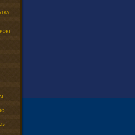
STRA
XPORT
S
AL
ÑO
OS