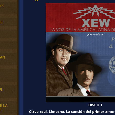
DES
AS
RAN
E
EL
DISCO 1
E LA
E
Clave azul. Limosna. La canción del primer amor.