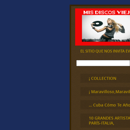
EL SITIO QUE NOS INVITA 
B
u
s
c
¡ COLLECTION
a
r
¡ Maravilloso,Maravil
… Cuba Cómo Te Año
10 GRANDES ARTIST
PARÍS-ITALIA,