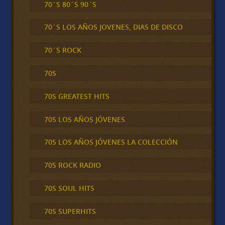
70´S 80´S 90´S
70´S LOS AÑOS JOVENES, DIAS DE DISCO
70´S ROCK
70S
70S GREATEST HITS
70S LOS AÑOS JÓVENES
70S LOS AÑOS JÓVENES LA COLECCIÓN
70S ROCK RADIO
70S SOUL HITS
70S SUPERHITS