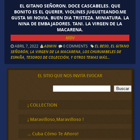
EL GITANO SEÑORON. DOCE CASCABELES. QUE
BONITO ES EL QUERER. VIOLINES JUGUETEANDO.ME
GUSTA MI NOVIA. BUEN DIA TRISTEZA. MINIATURA. LA
NINA DE EMBAJADORES. TANI. LA VIRGEN DE LA
MACARENA.
MDV
ABRIL 7, 2022
ADMIN
0 COMMENTS
EL BESO
,
EL GITANO
SEÑORÓN
,
LA VIRGEN DE LA MACARENA
,
LOS CHURUMBELES DE
ESPAÑA
,
TESOROS DE COLECCIÓN
,
Y OTROS TEMAS MÁS...
EL SITIO QUE NOS INVITA EVOCAR
B
Buscar
u
s
c
¡ COLLECTION
a
r
¡ Maravilloso,Maravilloso !
… Cuba Cómo Te Añoro!