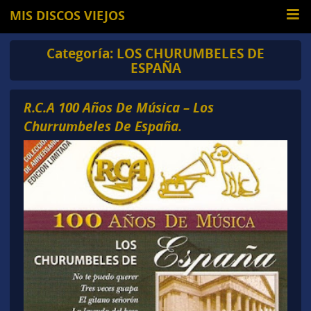
MIS DISCOS VIEJOS
Categoría:
LOS CHURUMBELES DE
ESPAÑA
R.C.A 100 Años De Música – Los
Churrumbeles De España.