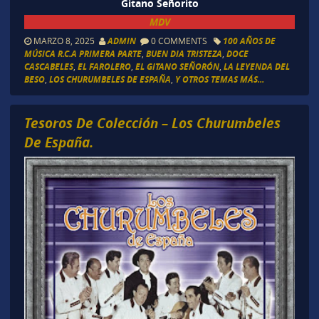
Gitano Señorito
MDV
MARZO 8, 2025
ADMIN
0 COMMENTS
100 AÑOS DE
MÚSICA R.C.A PRIMERA PARTE
,
BUEN DIA TRISTEZA
,
DOCE
CASCABELES
,
EL FAROLERO
,
EL GITANO SEÑORÓN
,
LA LEYENDA DEL
BESO
,
LOS CHURUMBELES DE ESPAÑA
,
Y OTROS TEMAS MÁS...
Tesoros De Colección – Los Churumbeles
De España.