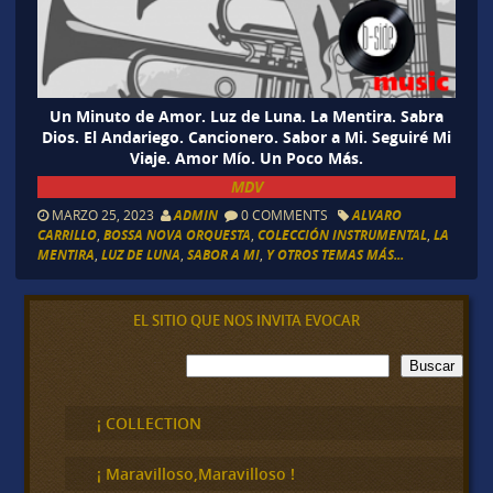
Un Minuto de Amor. Luz de Luna. La Mentira. Sabra
Dios. El Andariego. Cancionero. Sabor a Mi. Seguiré Mi
Viaje. Amor Mío. Un Poco Más.
MDV
MARZO 25, 2023
ADMIN
0 COMMENTS
ALVARO
CARRILLO
,
BOSSA NOVA ORQUESTA
,
COLECCIÓN INSTRUMENTAL
,
LA
MENTIRA
,
LUZ DE LUNA
,
SABOR A MI
,
Y OTROS TEMAS MÁS...
EL SITIO QUE NOS INVITA EVOCAR
B
Buscar
u
s
c
¡ COLLECTION
a
r
¡ Maravilloso,Maravilloso !