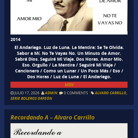
2014
El Andariego. Luz de Luna. La Mentira: Se Te Olvida.
Sabor a Mí. No Te Vayas No. Un Minuto de Amor.
Sabrá Dios. Seguiré Mi Viaje. Dos Horas. Amor Mío.
Eso. Orgullo / La Mentira / Seguiré Mi Viaje /
Cancionero / Como un Lunar / Un Poco Más / Eso /
Dos Horas / Luz de Luna / El Andariego.
MDV
JULIO 17, 2026
ADMIN
0 COMMENTS
ALVARO CARRILLO
,
SERIE BOLEROS ORFEÓN
Recordando A – Alvaro Carrillo