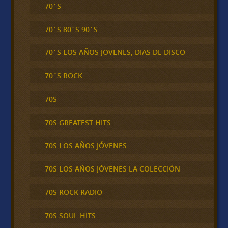
70´S
70´S 80´S 90´S
70´S LOS AÑOS JOVENES, DIAS DE DISCO
70´S ROCK
70S
70S GREATEST HITS
70S LOS AÑOS JÓVENES
70S LOS AÑOS JÓVENES LA COLECCIÓN
70S ROCK RADIO
70S SOUL HITS