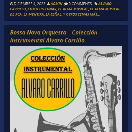
DICIEMBRE 4, 2023
ADMIN
0 COMMENTS
ALVARO
CARRILLO
,
COMO UN LUNAR
,
EL ALMA MUSICAL
,
EL ALMA MUSICAL
DE RCA
,
LA MENTIRA
,
LA SEÑAL
,
Y OTROS TEMAS MÁS...
Bossa Nova Orquesta – Colección
Instrumental Alvaro Carrillo.