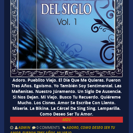
Adoro. Pueblito Viejo. El Día Que Me Quieras. Fueron
Tres Años. Egoísmo. Yo También Soy Sentimental. Las
Mañanitas. Nuestro Júramento. Un Siglo De Ausencia.
Si Nos Dejan. Mi Viejo. Busco Tu Recuerdo. Quiéreme
Mucho. Los Cisnes. Amor Se Escribe Con Llanto.
Miseria. La Bikina. La Cárcel De Sing Sing. Lamparilla.
Como Deseo Ser Tu Amor.
MDV
ADMIN
0 COMMENTS
ADORO
,
COMO DESEO SER TU
AMOR
,
FUERON TRES AÑOS
,
MI VIEJO