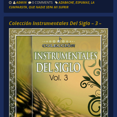
ADMIN
0 COMMENTS
AZABACHE
,
ESPUMAS
,
LA
CUMPARSITA
,
QUE NADIE SEPA MI SUFRIR
Colección Instrumentales Del Siglo – 3 –