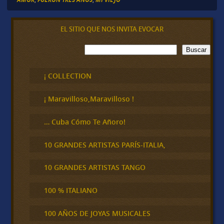
EL SITIO QUE NOS INVITA EVOCAR
B
Buscar
u
s
c
¡ COLLECTION
a
r
¡ Maravilloso,Maravilloso !
… Cuba Cómo Te Añoro!
10 GRANDES ARTISTAS PARÍS-ITALIA,
10 GRANDES ARTISTAS TANGO
100 % ITALIANO
100 AÑOS DE JOYAS MUSICALES