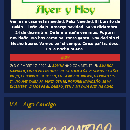
Ven a mi casa esta navidad. Feliz Navidad. El burrito de
Belén. El año viejo. Amarga navidad. Se va diciembre.
24 de diciembre. De la montaña venimos. Popurri
navideño. No hay cama pa´tanta gente. Navidad sin ti.
Noche buena. Vamos pa´el campo. Cinco pa´las doce.
En la noche buena.
MDV
DICIEMBRE 17, 2023
ADMIN
0 COMMENTS
AMARGA
NAVIDAD
,
CINCO PA LAS DOCE
,
DE LA MONTAÑA VENIMOS
,
EL AÑO
VIEJO
,
EL BURRITO DE BELÉN
,
EN LA NOCHE BUENA
,
NAVIDAD SIN
TI.
,
NO HAY CAMA PA TANTA GENTE
,
POPURRI NAVIDEÑO
,
SE VA
DICEMBRE
,
VAMOS PA EL CAMPO
,
VEN A MI CASA ESTA NAVIDAD
V.A – Algo Contigo