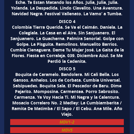
Eche. Te Estan Matando los Años. Julia, Julia, Julia.
Yolanda. La Despedida. Lindo Clavelito. Una Aventura.
Navidad Negra. Festival Vallenato. La Vamo’ a Tumba.
DISCO 4
Colombia Tierra Querida. Se Va el Caimán. Daniela. La
Colegiala. La Casa en el Aire. Sin Sanjuanero. El
Sanjuanero. La Guacherna. Palmira Senorial. Golpe con
Golpe. La Pisguita. Remolinos. Manuelito Barrios.
Cumbia Cienaguera. Dame Tu Mujer José. La Gaita de la
Flores. Fiesta en Corraleja. 039. Diciembre Azul. Se Me
Perdió la Cadenita.
DISCO 5
Boquita de Caramelo. Bandolera. Mi Cali Bella. Los
Gansos. Anhelos. Los de Corbata. Cumbia Universal.
Salsipuedes. Boquita Sala. El Pescador de Baru. Dime
Pajarito. Momposina. Carmentea. Porro Sabrosito.
Carmenza. Ya Voy Hacia Ti. Mi Negra y la Calentura.
Mosacio Corralero No. 2 Medley: La Cumbiamberita /
Ramita De Matimba / El Sapo / El Cebu. Ana Mile. Año
Viejo.
MDV1-2
MDV5