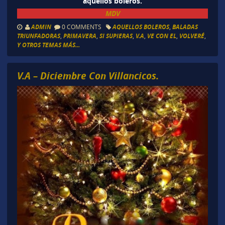
aquellos boleros.
MDV
ADMIN
0 COMMENTS
AQUELLOS BOLEROS
,
BALADAS
TRIUNFADORAS
,
PRIMAVERA
,
SI SUPIERAS
,
V.A
,
VE CON EL
,
VOLVERÉ
,
Y OTROS TEMAS MÁS...
V.A – Diciembre Con Villancicos.