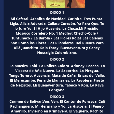
DISCO 1
Mi Cafetal. Arbolito de Navidad. Carinito. Tres Punta.
Ligia. Alicia Adorada. Callate Corazón. Ya Para Que. Te
lo Juro Yo. El Hijo Ausente. La Chaza.Mi Presidio.
Mosaico Corralero No. 1 Medley: Checho-Cole /
Tuntuneco / La Barola / Las Flores Rojas.Las Calenas
Son Como las Flores. Las Pilanderas. Del Puente Para
Allá Juanchito .Solo Estoy. Buenaventura y Caney.
Nostalgia Colombiana.
DISCO 2
La Mucúra. Tolú .La Pollera Colora. Adonay. Bacoso. La
Vispera de Año Nuevo. La Saporrita. La Piragua.
Tengo.Torero. Ausencia. Mata de Caña. Brisas del Valle.
El Merecumbe. Feria de Manizales. La Revolera .Fiesta
de Negritos. Mi Buenaventura. Tabaco y Ron. La Pava
Congona.
DISCO 3
Carmen de Bolivar.Ven, Ven. El Cantor de Fonseca. Cali
Pachanguero. Mi Hermano y Yo. La Historia. El Pájaro
Amarillo. Invierno en Primavera. El Vaquero. Pachito