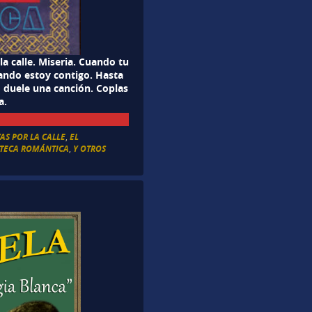
la calle. Miseria. Cuando tu
uando estoy contigo. Hasta
 duele una canción. Coplas
a.
AS POR LA CALLE
,
EL
OTECA ROMÁNTICA
,
Y OTROS