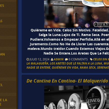
DES
AS
Quiéreme en Vida. Celos Sin Motivo. Fatalidad
Salga la Luna.Lejos de Ti. Rama Seca. Po
Pudiera.Volvamos a Empezar.Perfidia.Allá en 
Juramento.Como No He de Llorar Las cuarenta.
maleva.Mundo traidor.Cuando Estemos Viejos.G
Nadie Se Entere.Los Aretes Que Le Falta
RAN
JULIO 12, 2024
ADMIN
0 COMMENTS
CELOS SIN
LA MALAGUEÑA
,
LOS ARETES QUE LE FALTAN A LA LUNA
,
MU
NADIE SE ENTERE
,
QUIÉREME EN VIDA
,
RAMA SECA
,
SERENAT
E
De Cantina En Cantina- El Malquerido
EL
E LA
E