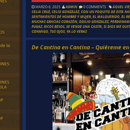
NES
MARZO 6, 2025
ADMIN
0 COMMENTS
AQUEL VI
CELIA CRUZ
,
CELIO GONZÁLEZ
,
CON UN POQUITO DE ESTA N
SENTIMIENTOS DE HOMBRE Y MUJER
,
EL MALQUERIDO
,
EL R
MUCHAS GRACIAS CORAZÓN
,
ODILIO GONZALEZ
,
PERDONAM
FUGAZ
,
RICOS BESOS
,
SE VENDE UNA CASITA
,
SI DIOS ME QUI
CONMIGO
,
TUS OJOS
,
YA LO VERAS
OS
de la
De Cantina en Cantina – Quiéreme en 
ONES
ONES
OLA
OP
OP