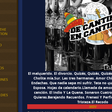
 THE
TION
O
OS
El malquerido. El divorcio. Quizás, Quizás, Quiz
Cholita mía.Sur. Las tres hermanas. Amor Ch
ONES
Endechas. Que nadie sepa mi sufrir. Tata no qu
Esposa. Hojas de calendario.Llamada de amor
canción. El Indio Y La Quena. Sonaron Cuatro
LDIES
Quieras.Barajando Recuerdos. Frenesi Y Perfi
Tristeza.El Recodo
MDV