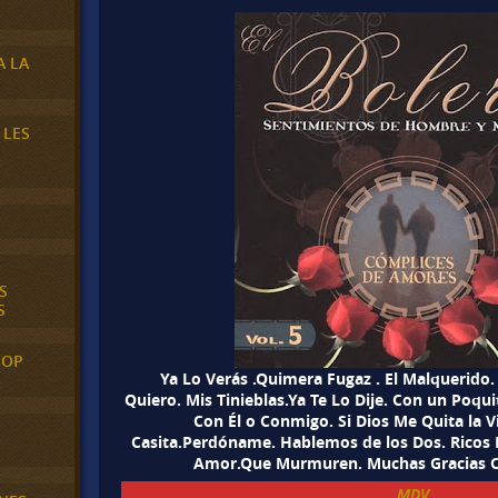
A LA
 LES
S
S
POP
Ya Lo Verás .Quimera Fugaz . El Malquerido.
Quiero. Mis Tinieblas.Ya Te Lo Dije. Con un Poq
Con Él o Conmigo. Si Dios Me Quita la 
Casita.Perdóname. Hablemos de los Dos. Ricos B
Amor.Que Murmuren. Muchas Gracias Co
MDV