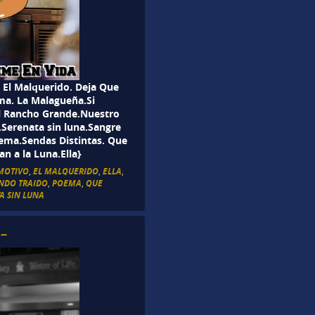
. El Malquerido. Deja Que
ema. La Malagueña.Si
el Rancho Grande.Nuestro
Serenata sin luna.Sangre
ema.Sendas Distintas. Que
n a la Luna.Ella}
 MOTIVO
,
EL MALQUERIDO
,
ELLA
,
NDO TRAIDO
,
POEMA
,
QUE
A SIN LUNA
 –