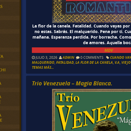
AS
La flor de la canela. Fatalidad. Cuando vayas por 
no estas. Sabrás. El malquerido. Pena por ti. C
mañana. Esperanza perdida. Por borracha. Como
de amores. Aquella boc
MDV
TA
JULIO 3, 2026
ADMIN
0 COMMENTS
CUANDO VAY
MALQUERIDO
,
FATALIDAD
,
LA FLOR DE LA CANELA
,
V.A
,
VIEJ
TEMAS MÁS...
CHI
Trio Venezuela – Magia Blanca.
A
A
E
A
E