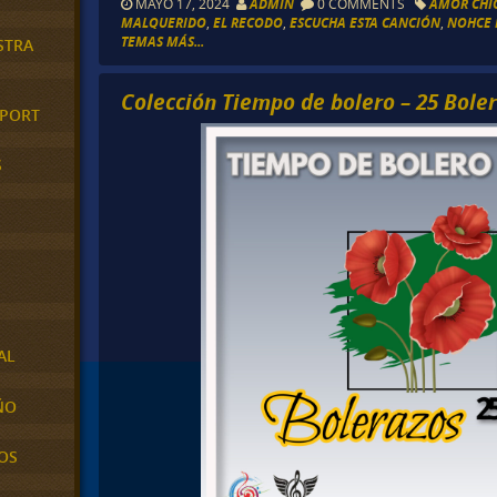
MAYO 17, 2024
ADMIN
0 COMMENTS
AMOR CHI
MALQUERIDO
,
EL RECODO
,
ESCUCHA ESTA CANCIÓN
,
NOHCE 
TEMAS MÁS...
STRA
Colección Tiempo de bolero – 25 Bole
XPORT
S
AL
ÑO
OS