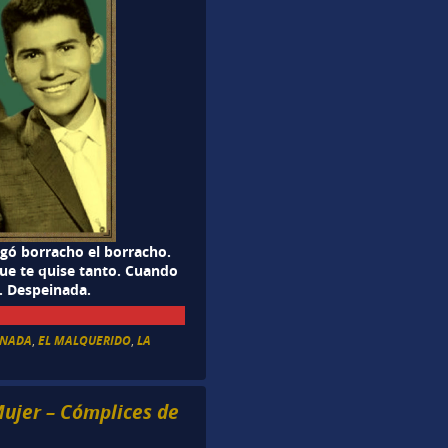
egó borracho el borracho.
rque te quise tanto. Cuando
s. Despeinada.
INADA
,
EL MALQUERIDO
,
LA
Mujer – Cómplices de