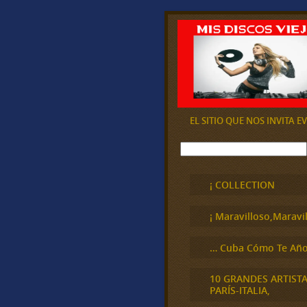
EL SITIO QUE NOS INVITA 
B
u
s
c
¡ COLLECTION
a
r
¡ Maravilloso,Maravil
… Cuba Cómo Te Año
10 GRANDES ARTIST
PARÍS-ITALIA,