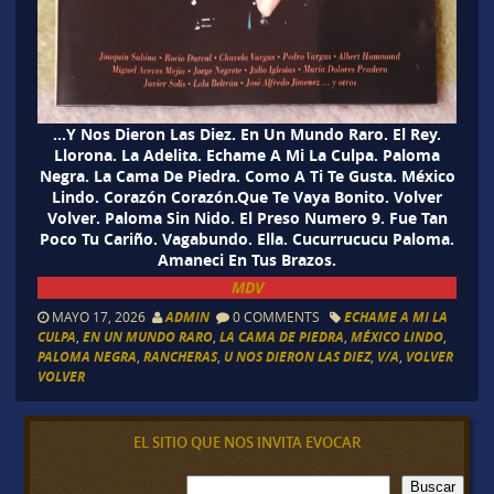
…Y Nos Dieron Las Diez. En Un Mundo Raro. El Rey.
Llorona. La Adelita. Echame A Mi La Culpa. Paloma
Negra. La Cama De Piedra. Como A Ti Te Gusta. México
Lindo. Corazón Corazón.Que Te Vaya Bonito. Volver
Volver. Paloma Sin Nido. El Preso Numero 9. Fue Tan
Poco Tu Cariño. Vagabundo. Ella. Cucurrucucu Paloma.
Amaneci En Tus Brazos.
MDV
MAYO 17, 2026
ADMIN
0 COMMENTS
ECHAME A MI LA
CULPA
,
EN UN MUNDO RARO
,
LA CAMA DE PIEDRA
,
MÉXICO LINDO
,
PALOMA NEGRA
,
RANCHERAS
,
U NOS DIERON LAS DIEZ
,
V/A
,
VOLVER
VOLVER
EL SITIO QUE NOS INVITA EVOCAR
B
Buscar