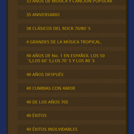
33 AÑOS DE MÚSICA Y CANCIÓN POPULAR
35 ANIVERSARIO
38 CLÁSICOS DEL ROCK 70/80´S
4 GRANDES DE LA MÚSICA TROPICAL,
40 AÑOS DE No. 1 EN ESPAÑOL LOS 50
´S,LOS 60´S,LOS 70´S Y LOS 80´S
40 AÑOS DESPUÉS
40 CUMBIAS CON AMOR
40 DE LOS AÑOS 70S
40 ÉXITOS
40 ÉXITOS INOLVIDABLES