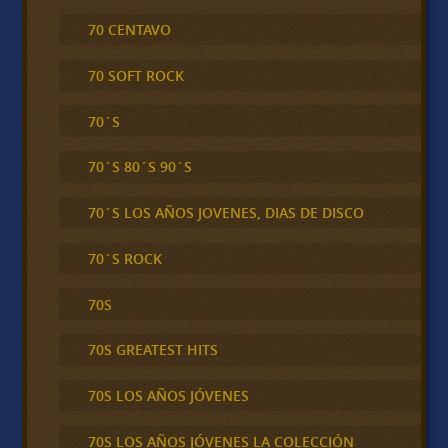
70 CENTAVO
70 SOFT ROCK
70´S
70´S 80´S 90´S
70´S LOS AÑOS JOVENES, DIAS DE DISCO
70´S ROCK
70S
70S GREATEST HITS
70S LOS AÑOS JÓVENES
70S LOS AÑOS JÓVENES LA COLECCIÓN