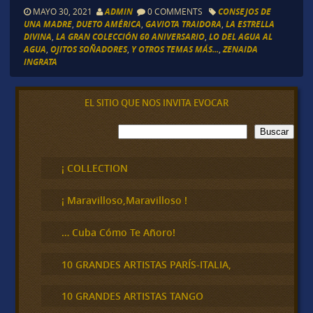
MAYO 30, 2021
ADMIN
0 COMMENTS
CONSEJOS DE
UNA MADRE
,
DUETO AMÉRICA
,
GAVIOTA TRAIDORA
,
LA ESTRELLA
DIVINA
,
LA GRAN COLECCIÓN 60 ANIVERSARIO
,
LO DEL AGUA AL
AGUA
,
OJITOS SOÑADORES
,
Y OTROS TEMAS MÁS...
,
ZENAIDA
INGRATA
EL SITIO QUE NOS INVITA EVOCAR
B
Buscar
u
s
c
¡ COLLECTION
a
r
¡ Maravilloso,Maravilloso !
… Cuba Cómo Te Añoro!
10 GRANDES ARTISTAS PARÍS-ITALIA,
10 GRANDES ARTISTAS TANGO