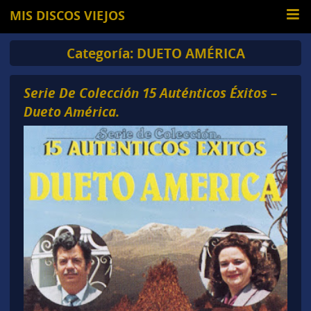
MIS DISCOS VIEJOS
Categoría:
DUETO AMÉRICA
Serie De Colección 15 Auténticos Éxitos –
Dueto América.