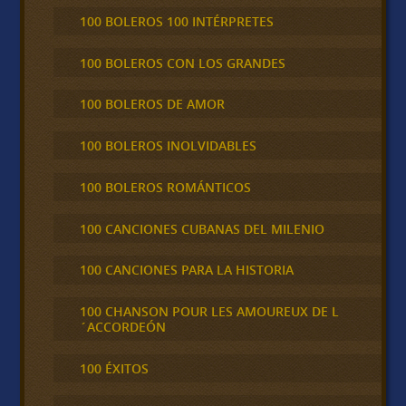
100 BOLEROS 100 INTÉRPRETES
100 BOLEROS CON LOS GRANDES
100 BOLEROS DE AMOR
100 BOLEROS INOLVIDABLES
100 BOLEROS ROMÁNTICOS
100 CANCIONES CUBANAS DEL MILENIO
100 CANCIONES PARA LA HISTORIA
100 CHANSON POUR LES AMOUREUX DE L
´ACCORDEÓN
100 ÉXITOS