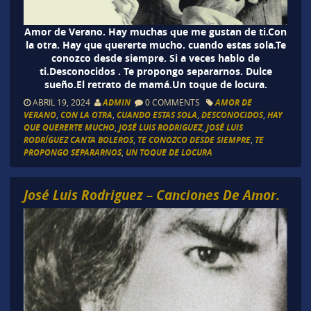
Amor de Verano. Hay muchas que me gustan de ti.Con
la otra. Hay que quererte mucho. cuando estas sola.Te
conozco desde siempre. Si a veces hablo de
ti.Desconocidos . Te propongo separarnos. Dulce
sueño.El retrato de mamá.Un toque de locura.
ABRIL 19, 2024
ADMIN
0 COMMENTS
AMOR DE
VERANO
,
CON LA OTRA
,
CUANDO ESTAS SOLA
,
DESCONOCIDOS
,
HAY
QUE QUERERTE MUCHO
,
JOSÉ LUIS RODRIGUEZ
,
JOSÉ LUIS
RODRÍGUEZ CANTA BOLEROS
,
TE CONOZCO DESDE SIEMPRE
,
TE
PROPONGO SEPARARNOS
,
UN TOQUE DE LOCURA
José Luis Rodriguez – Canciones De Amor.