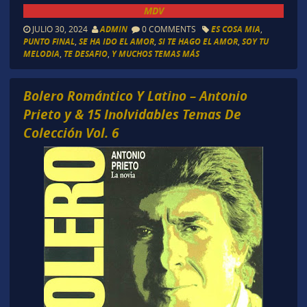
MDV
JULIO 30, 2024
ADMIN
0 COMMENTS
ES COSA MIA
,
PUNTO FINAL
,
SE HA IDO EL AMOR
,
SI TE HAGO EL AMOR
,
SOY TU
MELODIA
,
TE DESAFIO
,
Y MUCHOS TEMAS MÁS
Bolero Romántico Y Latino – Antonio
Prieto y & 15 Inolvidables Temas De
Colección Vol. 6