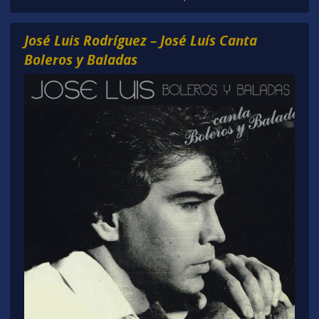
José Luis Rodríguez – José Luís Canta
Boleros y Baladas