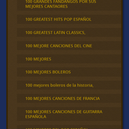
100 GRANDES FANDANGOS POR SUS
MEJORES CANTAORES
100 GREATEST HITS POP ESPAÑOL
100 GREATEST LATIN CLASSICS,
100 MEJORE CANCIONES DEL CINE
100 MEJORES
100 MEJORES BOLEROS
100 mejores boleros de la historia,
100 MEJORES CANCIONES DE FRANCIA
100 MEJORES CANCIONES DE GUITARRA
ESPAÑOLA