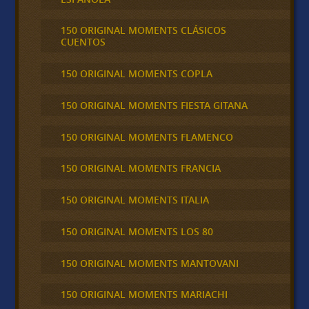
150 ORIGINAL MOMENTS CLÁSICOS
CUENTOS
150 ORIGINAL MOMENTS COPLA
150 ORIGINAL MOMENTS FIESTA GITANA
150 ORIGINAL MOMENTS FLAMENCO
150 ORIGINAL MOMENTS FRANCIA
150 ORIGINAL MOMENTS ITALIA
150 ORIGINAL MOMENTS LOS 80
150 ORIGINAL MOMENTS MANTOVANI
150 ORIGINAL MOMENTS MARIACHI