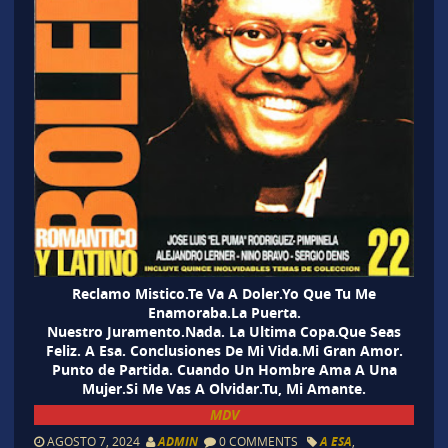
Reclamo Mistico.Te Va A Doler.Yo Que Tu Me
Enamoraba.La Puerta.
Nuestro Juramento.Nada. La Ultima Copa.Que Seas
Feliz. A Esa. Conclusiones De Mi Vida.Mi Gran Amor.
Punto de Partida. Cuando Un Hombre Ama A Una
Mujer.Si Me Vas A Olvidar.Tu, Mi Amante.
MDV
AGOSTO 7, 2024
ADMIN
0 COMMENTS
A ESA
,