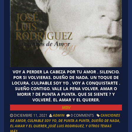
VOY A PERDER LA CABEZA POR TU AMOR . SILENCIO.
POR SI VOLVIERAS. DUEÑO DE NADA. UN TOQUE DE
LOCURA. CULPABLE SOY YO . VOY A CONQUISTARTE .
SUEÑO CONTIGO. VALE LA PENA VOLVER. AMAR O
MORIR ? DE PUNTA A PUNTA. QUE SE SIENTE ? Y
VOLVERÉ. EL AMAR Y EL QUERER.
MDV
DICIEMBRE 11, 2021
ADMIN
0 COMMENTS
CANCIONES
DE AMOR
,
CULPABLE SOY YO
,
DE PUNTA A PUNTA
,
DUEÑO DE NADA
,
EL AMAR Y EL QUERER
,
JOSÉ LUIS RODRIGUEZ
,
Y OTROS TEMAS
MÁS...