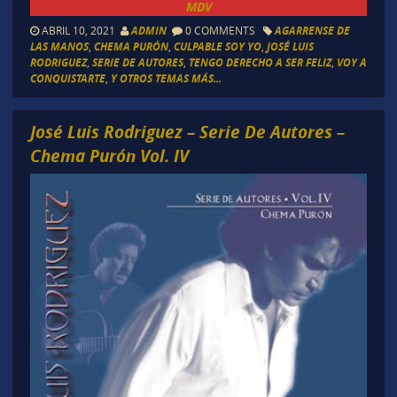
MDV
ABRIL 10, 2021
ADMIN
0 COMMENTS
AGARRENSE DE
LAS MANOS
,
CHEMA PURÓN
,
CULPABLE SOY YO
,
JOSÉ LUIS
RODRIGUEZ
,
SERIE DE AUTORES
,
TENGO DERECHO A SER FELIZ
,
VOY A
CONQUISTARTE
,
Y OTROS TEMAS MÁS...
José Luis Rodriguez – Serie De Autores –
Chema Purón Vol. IV