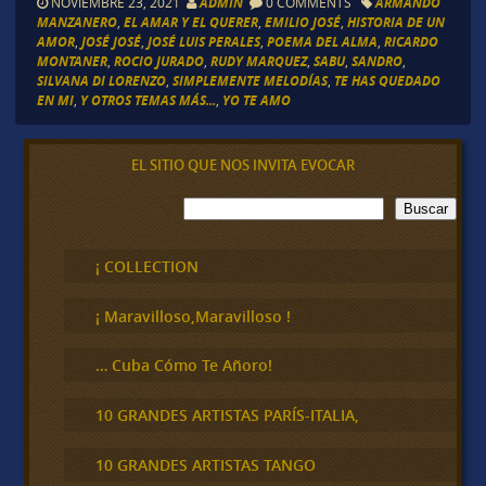
NOVIEMBRE 23, 2021
ADMIN
0 COMMENTS
ARMANDO
MANZANERO
,
EL AMAR Y EL QUERER
,
EMILIO JOSÉ
,
HISTORIA DE UN
AMOR
,
JOSÉ JOSÉ
,
JOSÉ LUIS PERALES
,
POEMA DEL ALMA
,
RICARDO
MONTANER
,
ROCIO JURADO
,
RUDY MARQUEZ
,
SABU
,
SANDRO
,
SILVANA DI LORENZO
,
SIMPLEMENTE MELODÍAS
,
TE HAS QUEDADO
EN MI
,
Y OTROS TEMAS MÁS...
,
YO TE AMO
EL SITIO QUE NOS INVITA EVOCAR
B
Buscar
u
s
c
¡ COLLECTION
a
r
¡ Maravilloso,Maravilloso !
… Cuba Cómo Te Añoro!
10 GRANDES ARTISTAS PARÍS-ITALIA,
10 GRANDES ARTISTAS TANGO