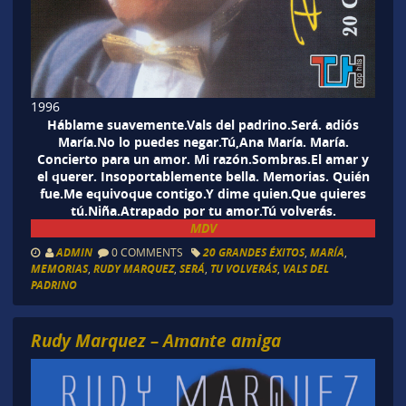
1996
Háblame suavemente.Vals del padrino.Será. adiós
María.No lo puedes negar.Tú,Ana María. María.
Concierto para un amor. Mi razón.Sombras.El amar y
el querer. Insoportablemente bella. Memorias. Quién
fue.Me equivoque contigo.Y dime quien.Que quieres
tú.Niña.Atrapado por tu amor.Tú volverás.
MDV
ADMIN
0 COMMENTS
20 GRANDES ÉXITOS
,
MARÍA
,
MEMORIAS
,
RUDY MARQUEZ
,
SERÁ
,
TU VOLVERÁS
,
VALS DEL
PADRINO
Rudy Marquez – Amante amiga