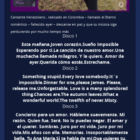
Cantante Venezolano , radicado en Colombia – llamado el Eterno
romántico – fallecido ayer – descanse en paz y que su música siga
perdurando por mucho tiempo más
Disco 1
Esta mañana.Joven corazón.Sueño imposible
Esperando por ti.La canción de nuestro amor.Una
muchacha llamada milagros. Y la quiero. Amor de
ayer.Querida cómo estás.Estrechame.
Disco 2
Something stupid.Every love somebody.It´s
impossible.Dinner for one,please James. Please,
release me.Unforgettable. Love is a many splendored
thing.Chances are.The autumn leaves.What a
wonderful world.The twelfth of never.Misty.
Disco 3
Concierto para un amor. Háblame suavemente. Mi
razón. Quien fue. Será. No lo puedes negar. El amar y
el querer. Sombras. Juro por mi vida. Juro por mi
vida.Mis años con ella. Memorias. Insoportablemente
bella. Tu Ana María.Si te habla de mí.Que quieres tu.