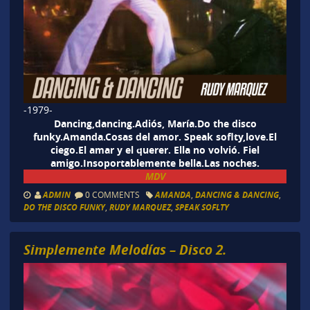
-1979-
Dancing,dancing.Adiós, María.Do the disco
funky.Amanda.Cosas del amor. Speak soflty,love.El
ciego.El amar y el querer. Ella no volvió. Fiel
amigo.Insoportablemente bella.Las noches.
MDV
ADMIN
0 COMMENTS
AMANDA
,
DANCING & DANCING
,
DO THE DISCO FUNKY
,
RUDY MARQUEZ
,
SPEAK SOFLTY
Simplemente Melodías – Disco 2.