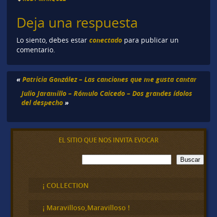
Deja una respuesta
conectado
Lo siento, debes estar
para publicar un
comentario.
«
Patricia González – Las canciones que me gusta cantar
Julio Jaramillo – Rómulo Caicedo – Dos grandes ídolos
del despecho
»
EL SITIO QUE NOS INVITA EVOCAR
B
Buscar
u
s
c
¡ COLLECTION
a
r
¡ Maravilloso,Maravilloso !