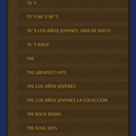
70´S
70´S 80´S 90´S
70´S LOS AÑOS JOVENES, DIAS DE DISCO
70´S ROCK
70S
70S GREATEST HITS
70S LOS AÑOS JÓVENES
70S LOS AÑOS JÓVENES LA COLECCIÓN
70S ROCK RADIO
70S SOUL HITS