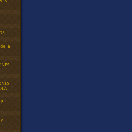
NES
OS
de la
ONES
ONES
OLA
OP
OP