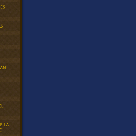
DES
AS
RAN
E
EL
E LA
E