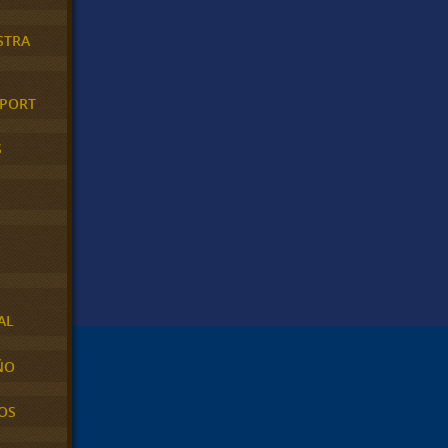
STRA
XPORT
S
AL
ÑO
OS