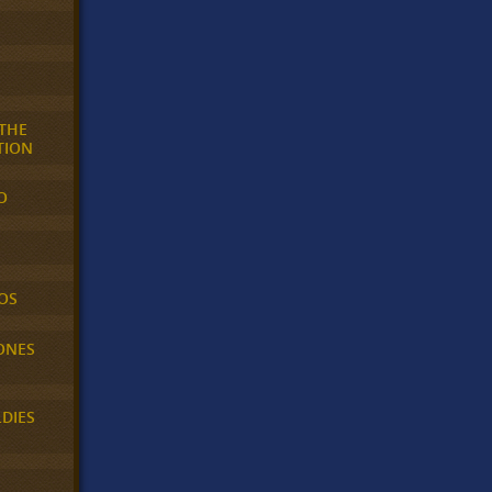
 THE
TION
O
OS
ONES
LDIES