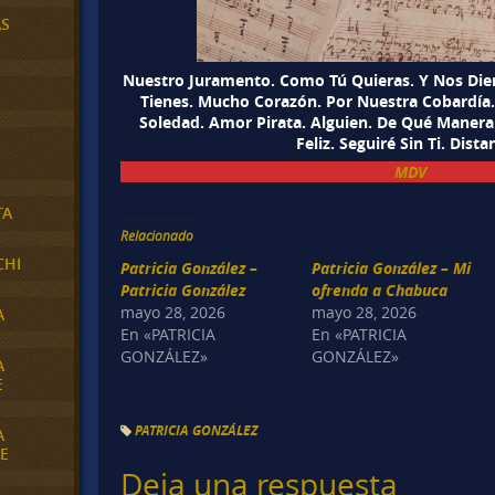
AS
Nuestro Juramento. Como Tú Quieras. Y Nos Die
Tienes. Mucho Corazón. Por Nuestra Cobardía.
Soledad. Amor Pirata. Alguien. De Qué Manera
Feliz. Seguiré Sin Ti. Dista
MDV
TA
Relacionado
CHI
Patricia González –
Patricia González – Mi
Patricia González
ofrenda a Chabuca
mayo 28, 2026
mayo 28, 2026
A
En «PATRICIA
En «PATRICIA
GONZÁLEZ»
GONZÁLEZ»
A
E
PATRICIA GONZÁLEZ
A
E
Deja una respuesta