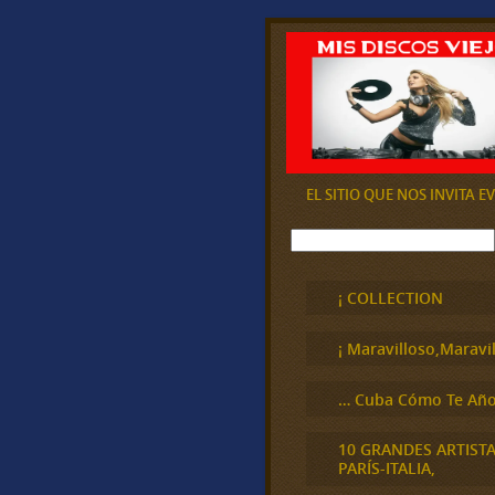
EL SITIO QUE NOS INVITA 
B
u
s
c
¡ COLLECTION
a
r
¡ Maravilloso,Maravil
… Cuba Cómo Te Año
10 GRANDES ARTIST
PARÍS-ITALIA,