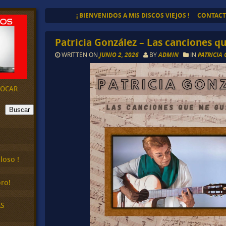
¡ BIENVENIDOS A MIS DISCOS VIEJOS !
CONTAC
Patricia González – Las canciones q
WRITTEN ON
JUNIO 2, 2026
BY
ADMIN
IN
PATRICIA
EVOCAR
Buscar
loso !
ro!
AS