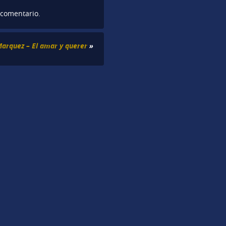
 comentario.
arquez – El amar y querer
»