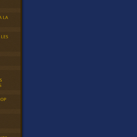
A LA
 LES
S
S
POP