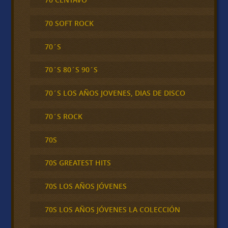
70 SOFT ROCK
70´S
70´S 80´S 90´S
70´S LOS AÑOS JOVENES, DIAS DE DISCO
70´S ROCK
70S
70S GREATEST HITS
70S LOS AÑOS JÓVENES
70S LOS AÑOS JÓVENES LA COLECCIÓN