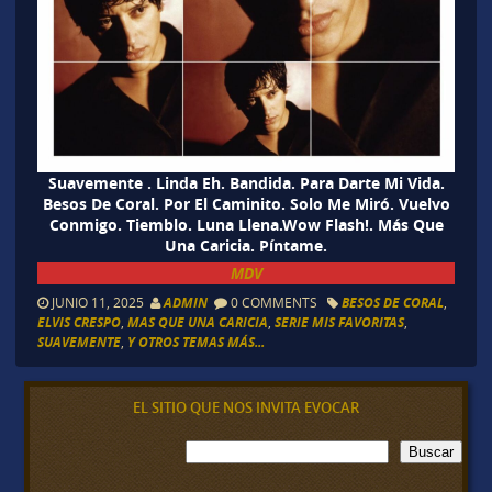
Suavemente . Linda Eh. Bandida. Para Darte Mi Vida.
Besos De Coral. Por El Caminito. Solo Me Miró. Vuelvo
Conmigo. Tiemblo. Luna Llena.Wow Flash!. Más Que
Una Caricia. Píntame.
MDV
JUNIO 11, 2025
ADMIN
0 COMMENTS
BESOS DE CORAL
,
ELVIS CRESPO
,
MAS QUE UNA CARICIA
,
SERIE MIS FAVORITAS
,
SUAVEMENTE
,
Y OTROS TEMAS MÁS...
EL SITIO QUE NOS INVITA EVOCAR
B
Buscar
u
s