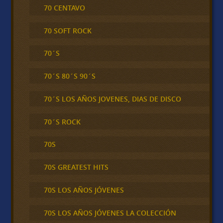
70 CENTAVO
70 SOFT ROCK
70´S
70´S 80´S 90´S
70´S LOS AÑOS JOVENES, DIAS DE DISCO
70´S ROCK
70S
70S GREATEST HITS
70S LOS AÑOS JÓVENES
70S LOS AÑOS JÓVENES LA COLECCIÓN