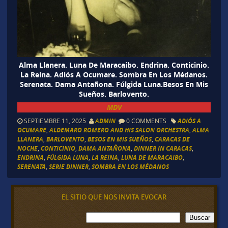
Alma Llanera. Luna De Maracaibo. Endrina. Conticinio.
La Reina. Adiós A Ocumare. Sombra En Los Médanos.
Serenata. Dama Antañona. Fúlgida Luna.Besos En Mis
Sueños. Barlovento.
MDV
SEPTIEMBRE 11, 2025
ADMIN
0 COMMENTS
ADIÓS A
OCUMARE
,
ALDEMARO ROMERO AND HIS SALON ORCHESTRA
,
ALMA
LLANERA
,
BARLOVENTO
,
BESOS EN MIS SUEÑOS
,
CARACAS DE
NOCHE
,
CONTICINIO
,
DAMA ANTAÑONA
,
DINNER IN CARACAS
,
ENDRINA
,
FÚLGIDA LUNA
,
LA REINA
,
LUNA DE MARACAIBO
,
SERENATA
,
SERIE DINNER
,
SOMBRA EN LOS MÉDANOS
EL SITIO QUE NOS INVITA EVOCAR
B
Buscar
u