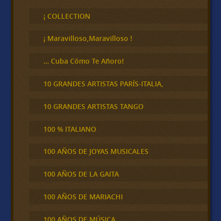
s
c
¡ COLLECTION
a
r
¡ Maravilloso,Maravilloso !
… Cuba Cómo Te Añoro!
10 GRANDES ARTISTAS PARÍS-ITALIA,
10 GRANDES ARTISTAS TANGO
100 % ITALIANO
100 AÑOS DE JOYAS MUSICALES
100 AÑOS DE LA GAITA
100 AÑOS DE MARIACHI
100 AÑOS DE MÚSICA