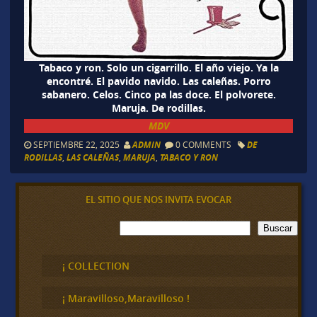
Tabaco y ron. Solo un cigarrillo. El año viejo. Ya la
encontré. El pavido navido. Las caleñas. Porro
sabanero. Celos. Cinco pa las doce. El polvorete.
Maruja. De rodillas.
MDV
SEPTIEMBRE 22, 2025
ADMIN
0 COMMENTS
DE
RODILLAS
,
LAS CALEÑAS
,
MARUJA
,
TABACO Y RON
EL SITIO QUE NOS INVITA EVOCAR
B
Buscar
u
s
c
¡ COLLECTION
a
r
¡ Maravilloso,Maravilloso !