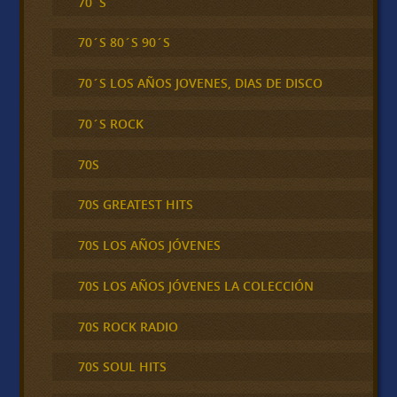
70´S
70´S 80´S 90´S
70´S LOS AÑOS JOVENES, DIAS DE DISCO
70´S ROCK
70S
70S GREATEST HITS
70S LOS AÑOS JÓVENES
70S LOS AÑOS JÓVENES LA COLECCIÓN
70S ROCK RADIO
70S SOUL HITS