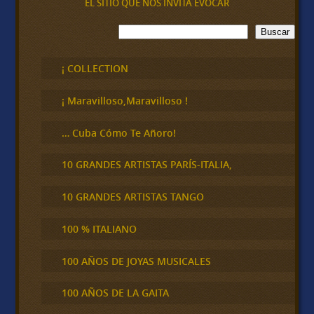
EL SITIO QUE NOS INVITA EVOCAR
B
Buscar
u
s
c
¡ COLLECTION
a
r
¡ Maravilloso,Maravilloso !
… Cuba Cómo Te Añoro!
10 GRANDES ARTISTAS PARÍS-ITALIA,
10 GRANDES ARTISTAS TANGO
100 % ITALIANO
100 AÑOS DE JOYAS MUSICALES
100 AÑOS DE LA GAITA