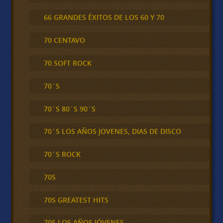
66 GRANDES ÉXITOS DE LOS 60 Y 70
70 CENTAVO
70 SOFT ROCK
70´S
70´S 80´S 90´S
70´S LOS AÑOS JOVENES, DIAS DE DISCO
70´S ROCK
70S
70S GREATEST HITS
70S LOS AÑOS JÓVENES