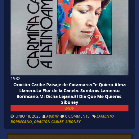
1982
Oración Caribe.Paisaje de Catamarca.Te Quiero.Alma
Llanera.La Flor de la Canela. Sombras.Lamento
Borincano.Mi Dicha Lejana.El Día Que Me Quieras.
Siboney
MDV
JUNIO 18, 2025
ADMIN
0 COMMENTS
LAMENTO
BORINCANO
,
ORACIÓN CARIBE
,
SIBONEY