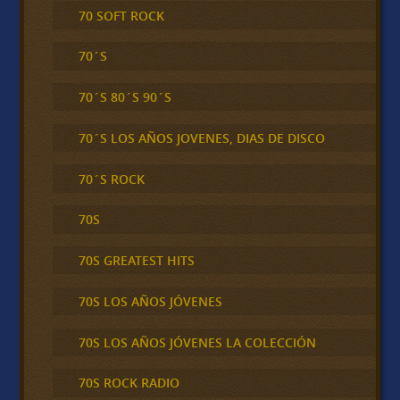
70 SOFT ROCK
70´S
70´S 80´S 90´S
70´S LOS AÑOS JOVENES, DIAS DE DISCO
70´S ROCK
70S
70S GREATEST HITS
70S LOS AÑOS JÓVENES
70S LOS AÑOS JÓVENES LA COLECCIÓN
70S ROCK RADIO