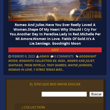
Romeo And Juliet.Have You Ever Really Loved A
Woman.Shape Of My Heart Why Should I Cry For
You.Another Day In Paradise.Lady In Red.Michelle Per
Mi Amore.Woman In Love. Fields Of Gold.It’s A
Lie.Santiago. Goodnight Moon
MDV
FEBRERO 9, 2023
ADMIN
0 COMMENTS
GOODNIGHT
MOON
,
ROMANTIC COLLECTION ED. RUSA.
,
ROMEO AND JULIET
,
SANTIAGO
,
THOM ROTELLA
,
TONY DARREN
,
WAYNE JOHNSON
,
WOMAN IN LOVE
,
Y OTROS TEMAS MÁS...
EL SITIO QUE NOS INVITA EVOCAR
B
Buscar
u
s
c
¡ COLLECTION
a