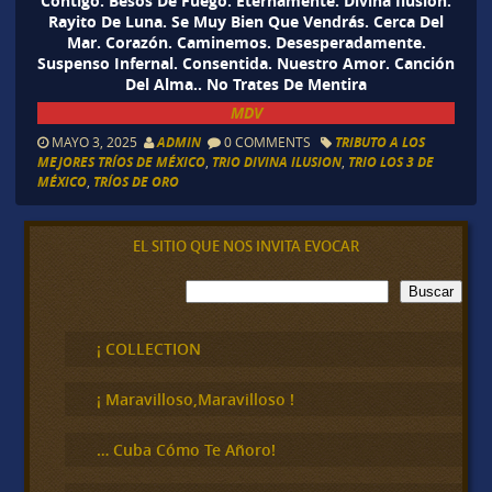
Contigo. Besos De Fuego. Eternamente. Divina Ilusión.
Rayito De Luna. Se Muy Bien Que Vendrás. Cerca Del
Mar. Corazón. Caminemos. Desesperadamente.
Suspenso Infernal. Consentida. Nuestro Amor. Canción
Del Alma.. No Trates De Mentira
MDV
MAYO 3, 2025
ADMIN
0 COMMENTS
TRIBUTO A LOS
MEJORES TRÍOS DE MÉXICO
,
TRIO DIVINA ILUSION
,
TRIO LOS 3 DE
MÉXICO
,
TRÍOS DE ORO
EL SITIO QUE NOS INVITA EVOCAR
B
Buscar
u
s
c
¡ COLLECTION
a
r
¡ Maravilloso,Maravilloso !
… Cuba Cómo Te Añoro!