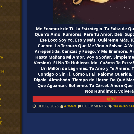
AS
Me Enamoré de Ti. La Estrategia. Tu Falta de Qu
Que Yo Amo. Rumores. Para Tu Amor. Debí Supo
Ese Loco Soy Yo. Eso y Más. Quiéreme Más. 
Cuento. La Ternura Que Me Vino a Salvar. A Vec
Arrepentida. Cenizas y Fuego. Y Me Enamoré. Am
Hasta Mañana Mi Amor. Voy a Soñar. Simpleme
TA
Version). Si No Te Hubieras Ido. Cuánto Te Extr
Un Millón de Lágrimas. Te Amo y Te Amaré. T
CHI
Contigo o Sin Ti. Cómo Es Él. Paloma Querida
Dígale. Almohada. Tiempo de Llorar. De Qué Man
A
Que Aguantar. Bohemio. Tu Cárcel. Ahora Que T
Nos Hundimos. Volverá
MDV
A
E
JULIO 2, 2026
ADMIN
0 COMMENTS
BALADAS LA
A
E