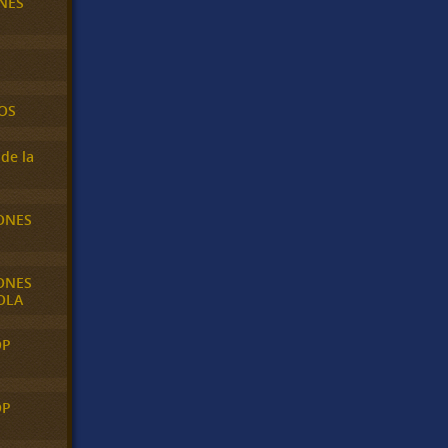
NES
OS
de la
ONES
ONES
OLA
OP
OP