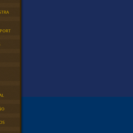
STRA
XPORT
S
AL
ÑO
OS