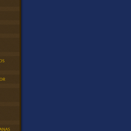
OS
MOR
BANAS