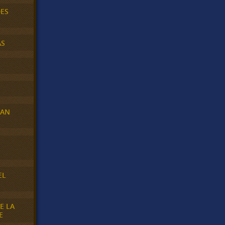
DES
AS
RAN
E
EL
E LA
E