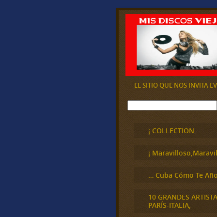
EL SITIO QUE NOS INVITA 
B
u
s
c
¡ COLLECTION
a
r
¡ Maravilloso,Maravil
… Cuba Cómo Te Año
10 GRANDES ARTIST
PARÍS-ITALIA,