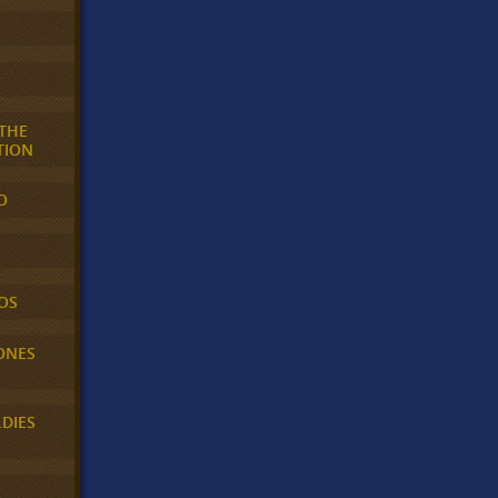
 THE
TION
O
OS
ONES
LDIES