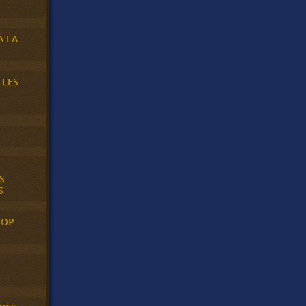
A LA
 LES
S
S
POP