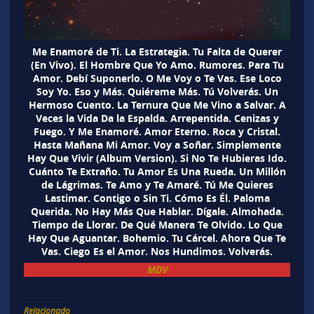
Me Enamoré de Ti. La Estrategia. Tu Falta de Querer
(En Vivo). El Hombre Que Yo Amo. Rumores. Para Tu
Amor. Debí Suponerlo. O Me Voy o Te Vas. Ese Loco
Soy Yo. Eso y Más. Quiéreme Más. Tú Volverás. Un
Hermoso Cuento. La Ternura Que Me Vino a Salvar. A
Veces la Vida Da la Espalda. Arrepentida. Cenizas y
Fuego. Y Me Enamoré. Amor Eterno. Roca y Cristal.
Hasta Mañana Mi Amor. Voy a Soñar. Simplemente
Hay Que Vivir (Album Version). Si No Te Hubieras Ido.
Cuánto Te Extraño. Tu Amor Es Una Rueda. Un Millón
de Lágrimas. Te Amo y Te Amaré. Tú Me Quieres
Lastimar. Contigo o Sin Ti. Cómo Es Él. Paloma
Querida. No Hay Más Que Hablar. Dígale. Almohada.
Tiempo de Llorar. De Qué Manera Te Olvido. Lo Que
Hay Que Aguantar. Bohemio. Tu Cárcel. Ahora Que Te
Vas. Ciego Es el Amor. Nos Hundimos. Volverás.
MDV
Relacionado