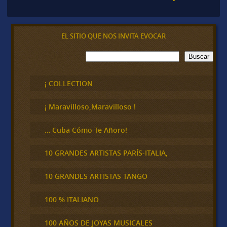
EL SITIO QUE NOS INVITA EVOCAR
B
Buscar
u
s
c
¡ COLLECTION
a
r
¡ Maravilloso,Maravilloso !
… Cuba Cómo Te Añoro!
10 GRANDES ARTISTAS PARÍS-ITALIA,
10 GRANDES ARTISTAS TANGO
100 % ITALIANO
100 AÑOS DE JOYAS MUSICALES