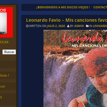
¡ BIENVENIDOS A MIS DISCOS VIEJOS !
CONTAC
Leonardo Favio – Mis canciones favo
WRITTEN ON
JULIO 2, 2026
BY
ADMIN
IN
LEONARDO
EVOCAR
Buscar
loso !
ro!
AS