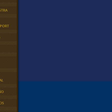
STRA
XPORT
S
AL
ÑO
OS