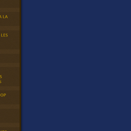
A LA
 LES
S
S
POP