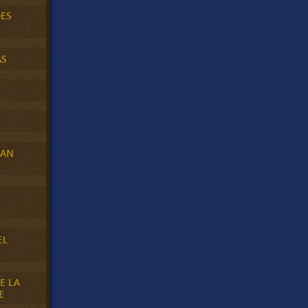
DES
AS
RAN
E
EL
E LA
E