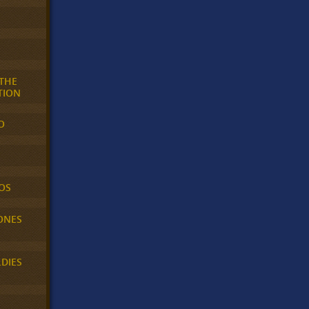
 THE
TION
O
OS
ONES
LDIES