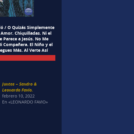
idó / O Quizás Simplemente
Amor. Chiquilladas. Ni el
Se Parece a Jesús. No Me
i Compañera. El Niño y el
egues Más. Al Verte Así
Juntos – Sandro &
Leonardo Favio.
febrero 10, 2022
En «LEONARDO FAVIO»