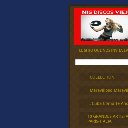
EL SITIO QUE NOS INVITA 
B
u
s
c
¡ COLLECTION
a
r
¡ Maravilloso,Maravil
… Cuba Cómo Te Año
10 GRANDES ARTIST
PARÍS-ITALIA,