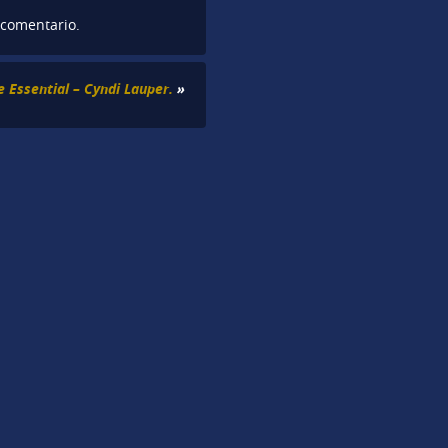
 comentario.
e Essential – Cyndi Lauper.
»