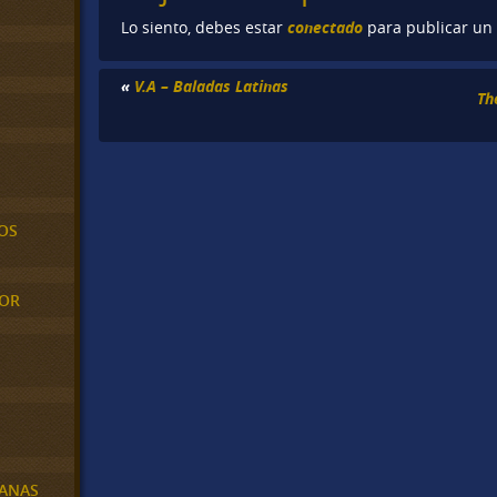
conectado
Lo siento, debes estar
para publicar un
«
V.A – Baladas Latinas
Th
OS
MOR
BANAS