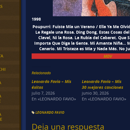
AS
1998
Poupurri: Fuiste Mía un Verano / Ella Ya Me Olv
Le Regale una Rosa. Ding Dong, Estas Cosas del 
Clavel, Ni la Rosa. La Rubia del Cabaret. Que 
Importa Que Diga la Gente. Mi Amante Niña… M
Canario. Mi Tristeza es Mía y Nada Más. No Ju
TA
MDV
CHI
Relacionado
Leonardo Favio – Mis
Leonardo Favio – Mis
A
éxitos
30 mejores canciones
julio 7, 2026
junio 30, 2026
A
En «LEONARDO FAVIO»
En «LEONARDO FAVIO»
E
LEONARDO FAVIO
A
E
Deja una respuesta