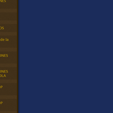
NES
OS
de la
ONES
ONES
OLA
OP
OP