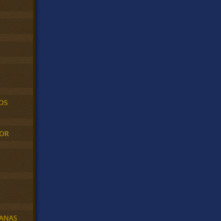
OS
MOR
BANAS