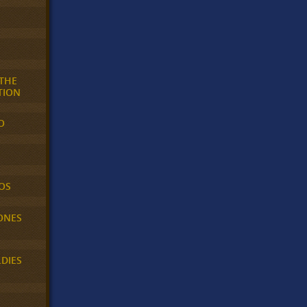
 THE
TION
O
OS
ONES
LDIES