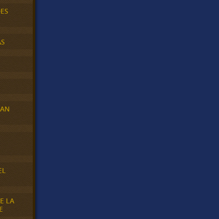
DES
AS
RAN
E
EL
E LA
E