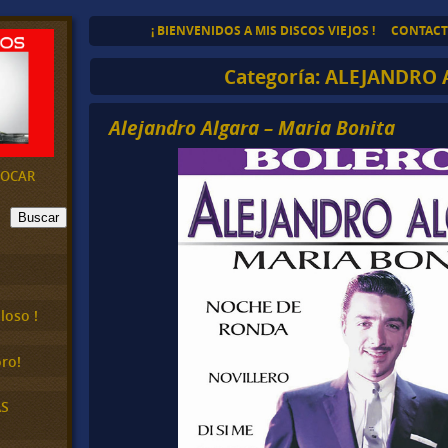
¡ BIENVENIDOS A MIS DISCOS VIEJOS !
CONTAC
Categoría:
ALEJANDRO 
Alejandro Algara – Maria Bonita
EVOCAR
Buscar
loso !
ro!
AS