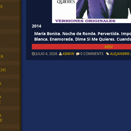
AS
2014
María Bonita. Noche de Ronda. Pervertida. Impos
Blanca. Enamorada. Dime Si Me Quieres. Cuand
MDV
JULIO 4, 2026
ADMIN
0 COMMENTS
ALEJANDRO
TA
CHI
A
A
E
A
E