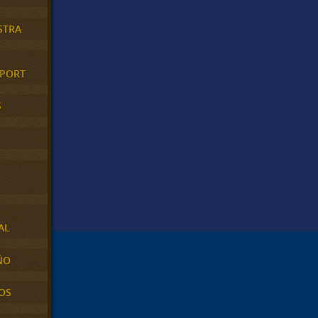
STRA
XPORT
S
AL
ÑO
OS