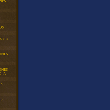
NES
OS
de la
ONES
ONES
OLA
OP
OP