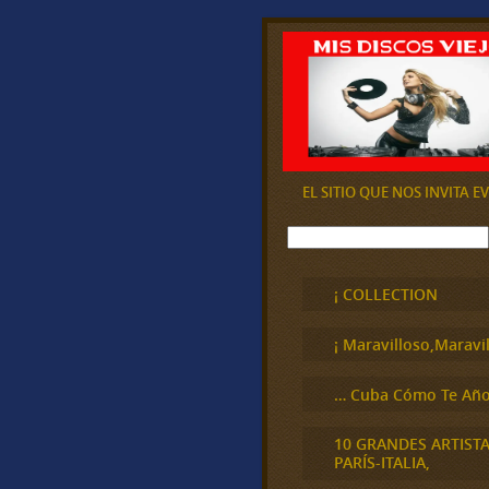
EL SITIO QUE NOS INVITA 
B
u
s
c
¡ COLLECTION
a
r
¡ Maravilloso,Maravil
… Cuba Cómo Te Año
10 GRANDES ARTIST
PARÍS-ITALIA,