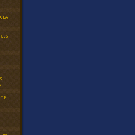
A LA
 LES
S
S
POP