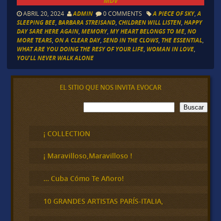
MDV
ABRIL 20, 2024
ADMIN
0 COMMENTS
A PIECE OF SKY
,
A
SLEEPING BEE
,
BARBARA STREISAND
,
CHILDREN WILL LISTEN
,
HAPPY
DAY SARE HERE AGAIN
,
MEMORY
,
MY HEART BELONGS TO ME
,
NO
MORE TEARS
,
ON A CLEAR DAY
,
SEND IN THE CLOWS
,
THE ESSENTIAL
,
WHAT ARE YOU DOING THE RESY OF YOUR LIFE
,
WOMAN IN LOVE
,
YOU'LL NEVER WALK ALONE
EL SITIO QUE NOS INVITA EVOCAR
B
Buscar
u
s
c
¡ COLLECTION
a
r
¡ Maravilloso,Maravilloso !
… Cuba Cómo Te Añoro!
10 GRANDES ARTISTAS PARÍS-ITALIA,