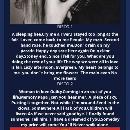
DISCO 1
A sleeping bee.Cry me a river.I stayed too long at the
fair. Lover, come back to me.People. My man. Second
hand rose. he touched me.Don´t rain on my
parade.Happy day sare here again.On a clear
day.Stoney end. Since i fell for you. What are you
doing the rest of your life.The way we were.all in love
is fair.Lazy afternoon. Evergreen. My heart belongs to
me. you don´t bring me flowers. The main even.No
more tears
DISCO 2
Woman in love.Guilty.Coming in an out of you
life.Memory.Papa ¿can you hear me?. A piece of sky.
Putting it together. Not while i´m around.Send in the
clows. Somewhere.All i ask of you.Children will
listen.As if we never said goodbye. I finally found
someone. Tell him. I´have a dreamed of you.Someday
my price will come.You´ll Never walk alone.