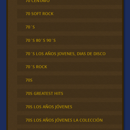
70 CENTAVO
70 SOFT ROCK
70´S
70´S 80´S 90´S
70´S LOS AÑOS JOVENES, DIAS DE DISCO
70´S ROCK
70S
70S GREATEST HITS
70S LOS AÑOS JÓVENES
70S LOS AÑOS JÓVENES LA COLECCIÓN