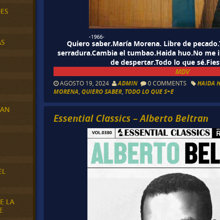
DES
-1966-
AS
Quiero saber.María Morena. Libre de pecado.T
serradura.Cambia el tumbao.Haida huo.No me i
de despertar.Todo lo que sé.Fie
MDV
AGOSTO 19, 2024
ADMIN
0 COMMENTS
HAIDA 
MORENA
,
QUIERO SABER
,
TODO LO QUE S+E
RAN
Essential Classics – Alberto Beltran
E
EL
E LA
E