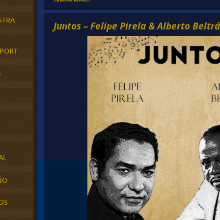
STRA
Juntos – Felipe Pirela & Alberto Beltrá
XPORT
S
AL
ÑO
OS