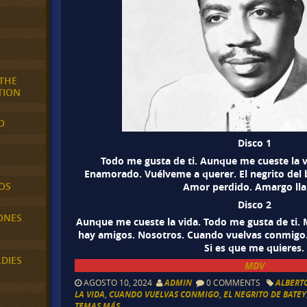
 THE
TION
O
Disco 1
Todo me gusta de ti. Aunque me cueste la vid
Enamorado. Vuélveme a querer. El negrito del 
OS
Amor perdido. Amargo lla
Disco 2
ONES
Aunque me cueste la vida. Todo me gusta de ti. M
hay amigos. Nosotros. Cuando vuelvas conmigo.
Si es que me quieres.
LDIES
MDV
AGOSTO 10, 2024
ADMIN
0 COMMENTS
ALBERT
LA VIDA
,
CUANDO VUELVAS CONMIGO
,
EL NEGRITO DE BATEY
TEMAS MÁS...