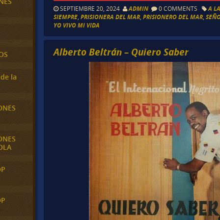
NES
SEPTIEMBRE 20, 2024
ADMIN
0 COMMENTS
A L
SIEMPRE
,
PRISIONERA DEL MAR
,
PRISIONERO DEL MAR
,
SEÑO
YO VIVO MI VIDA
Alberto Beltrán – Quiero Saber
OS
de la
ONES
ONES
OLA
OP
OP