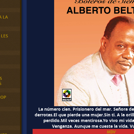
A LA
 LES
S
S
POP
La número cien. Prisionero del mar. Señora de 
derrotas.El que pierde una mujer.Sin ti. A la ori
perdido.Mil veces mentirosa.Yo vivo mi vid
Venganza. Aunque me cueste la vida. V
MDV