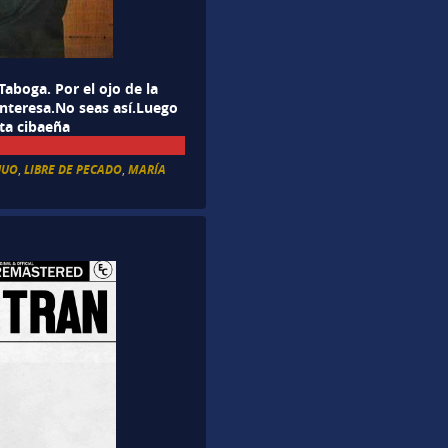
aboga. Por el ojo de la
nteresa.No seas así.Luego
sta cibaeña
HUO
,
LIBRE DE PECADO
,
MARÍA