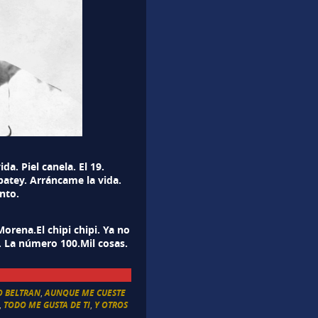
a. Piel canela. El 19.
batey. Arráncame la vida.
nto.
orena.El chipi chipi. Ya no
 La número 100.Mil cosas.
O BELTRAN
,
AUNQUE ME CUESTE
,
TODO ME GUSTA DE TI
,
Y OTROS