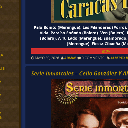
AS
Palo Bonito (Merengue). Las Pilanderas (Porro
Vida. Paraíso Soñado (Bolero). Ven (Bolero).
(Bolero). A Tu Lado (Merengue). Enamorado
(Merengue). Fiesta Cibaeña (M
MDV
TA
MAYO 30, 2026
ADMIN
0 COMMENTS
ALBERTO 
CHI
Serie Inmortales – Celio González Y A
A
A
E
A
E