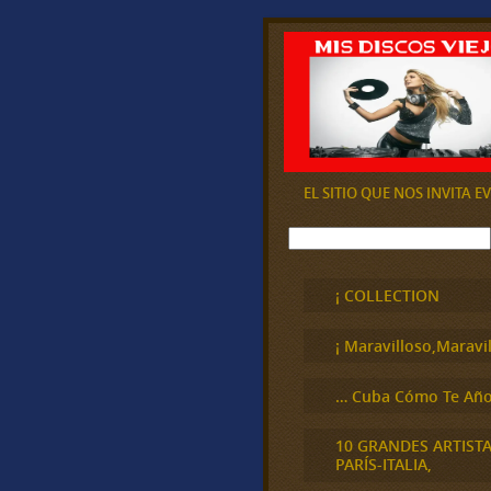
EL SITIO QUE NOS INVITA 
B
u
s
c
¡ COLLECTION
a
r
¡ Maravilloso,Maravil
… Cuba Cómo Te Año
10 GRANDES ARTIST
PARÍS-ITALIA,