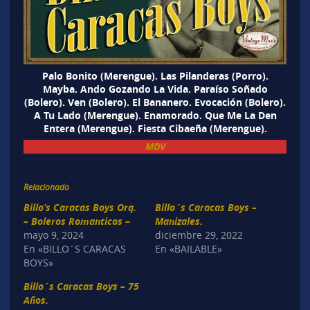
Palo Bonito (Merengue). Las Pilanderas (Porro).
Mayba. Ando Gozando La Vida. Paraíso Soñado
(Bolero). Ven (Bolero). El Bananero. Evocación (Bolero).
A Tu Lado (Merengue). Enamorado. Que Me La Den
Entera (Merengue). Fiesta Cibaeña (Merengue).
MDV
Relacionado
Billo’s Caracas Boys Orq.
Billo´s Caracas Boys –
– Boleros Romanticos –
Manizales.
mayo 9, 2024
diciembre 29, 2022
En «BILLO´S CARACAS
En «BAILABLE»
BOYS»
Billo´s Caracas Boys – 75
Años.