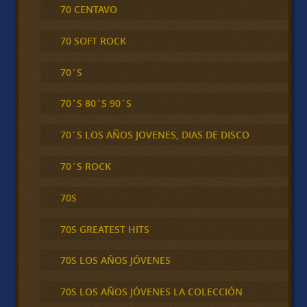
70 CENTAVO
70 SOFT ROCK
70´S
70´S 80´S 90´S
70´S LOS AÑOS JOVENES, DIAS DE DISCO
70´S ROCK
70S
70S GREATEST HITS
70S LOS AÑOS JÓVENES
70S LOS AÑOS JÓVENES LA COLECCIÓN