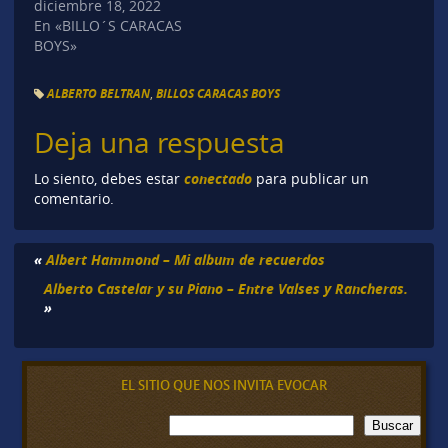
diciembre 18, 2022
En «BILLO´S CARACAS
BOYS»
ALBERTO BELTRAN
,
BILLOS CARACAS BOYS
Deja una respuesta
conectado
Lo siento, debes estar
para publicar un
comentario.
«
Albert Hammond – Mi album de recuerdos
Alberto Castelar y su Piano – Entre Valses y Rancheras.
»
EL SITIO QUE NOS INVITA EVOCAR
B
Buscar
u