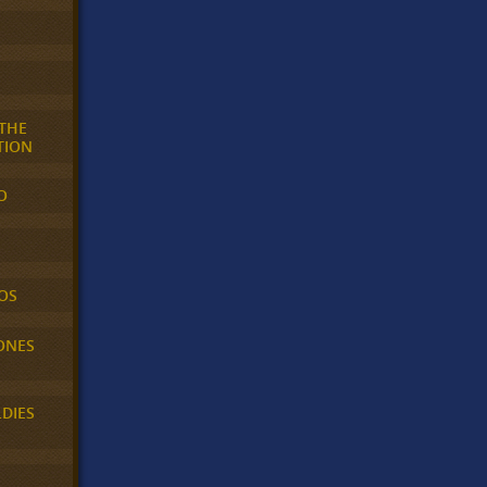
 THE
TION
O
OS
ONES
LDIES