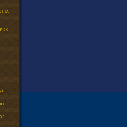
STRA
XPORT
S
AL
ÑO
OS