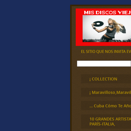
EL SITIO QUE NOS INVITA 
B
u
s
c
¡ COLLECTION
a
r
¡ Maravilloso,Maravil
… Cuba Cómo Te Año
10 GRANDES ARTIST
PARÍS-ITALIA,