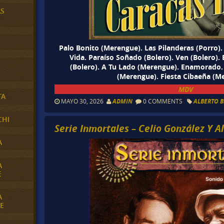
AS
Palo Bonito (Merengue). Las Pilanderas (Porro
Vida. Paraíso Soñado (Bolero). Ven (Bolero).
(Bolero). A Tu Lado (Merengue). Enamorado
(Merengue). Fiesta Cibaeña (M
MDV
TA
MAYO 30, 2026
ADMIN
0 COMMENTS
ALBERTO 
CHI
Serie Inmortales – Celio González Y A
A
A
E
A
E