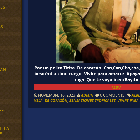
DES
AS
Por un pelito.Titita. De corazón. Can,Can,Cha,cha
RAN
beso/mi ultimo ruego. Vivire para amarte. Apaga
diga. Que te vaya bien/Rayito 
MDV
E
NOVIEMBRE 16, 2023
ADMIN
0 COMMENTS
ALB
VELA
,
DE CORAZÓN
,
SENSACIONES TROPICALES
,
VIVIRE PAR
EL
E LA
E