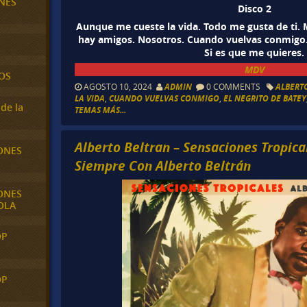
NES
Disco 2
Aunque me cueste la vida. Todo me gusta de ti. M
hay amigos. Nosotros. Cuando vuelvas conmigo.
Si es que me quieres.
MDV
OS
AGOSTO 10, 2024
ADMIN
0 COMMENTS
ALBERT
LA VIDA
,
CUANDO VUELVAS CONMIGO
,
EL NEGRITO DE BATEY
de la
TEMAS MÁS...
Alberto Beltran – Sensaciones Tropica
ONES
Siempre Con Alberto Beltrán
ONES
OLA
OP
OP