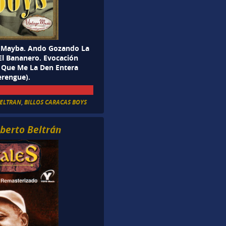
). Mayba. Ando Gozando La
 El Bananero. Evocación
. Que Me La Den Entera
erengue).
BELTRAN
,
BILLOS CARACAS BOYS
lberto Beltrán