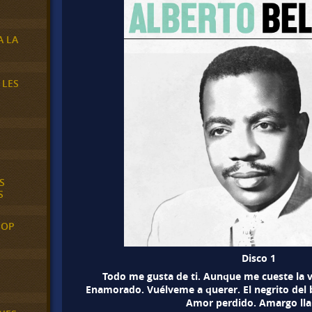
A LA
 LES
S
S
POP
Disco 1
Todo me gusta de ti. Aunque me cueste la vid
Enamorado. Vuélveme a querer. El negrito del 
Amor perdido. Amargo lla