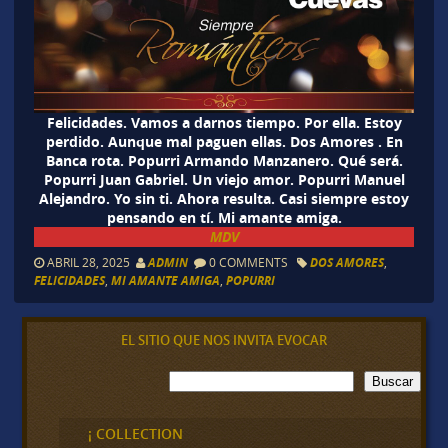
Felicidades. Vamos a darnos tiempo. Por ella. Estoy
perdido. Aunque mal paguen ellas. Dos Amores . En
Banca rota. Popurri Armando Manzanero. Qué será.
Popurri Juan Gabriel. Un viejo amor. Popurri Manuel
Alejandro. Yo sin ti. Ahora resulta. Casi siempre estoy
pensando en tí. Mi amante amiga.
MDV
ABRIL 28, 2025
ADMIN
0 COMMENTS
DOS AMORES
,
FELICIDADES
,
MI AMANTE AMIGA
,
POPURRI
EL SITIO QUE NOS INVITA EVOCAR
B
Buscar
u
s
c
¡ COLLECTION
a