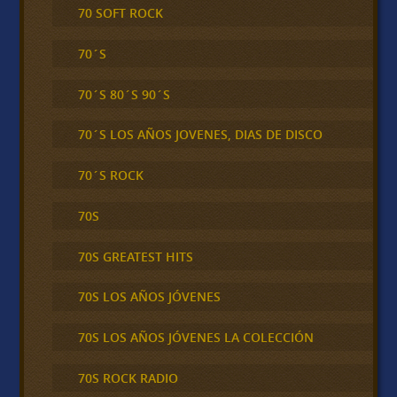
70 SOFT ROCK
70´S
70´S 80´S 90´S
70´S LOS AÑOS JOVENES, DIAS DE DISCO
70´S ROCK
70S
70S GREATEST HITS
70S LOS AÑOS JÓVENES
70S LOS AÑOS JÓVENES LA COLECCIÓN
70S ROCK RADIO