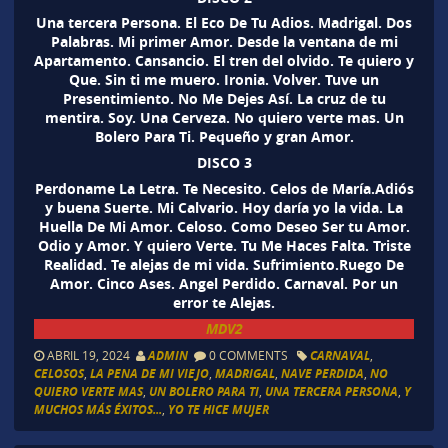
Una tercera Persona. El Eco De Tu Adios. Madrigal. Dos
Palabras. Mi primer Amor. Desde la ventana de mi
Apartamento. Cansancio. El tren del olvido. Te quiero y
Que. Sin ti me muero. Ironia. Volver. Tuve un
Presentimiento. No Me Dejes Así. La cruz de tu
mentira. Soy. Una Cerveza. No quiero verte mas. Un
Bolero Para Ti. Pequeño y gran Amor.
DISCO 3
Perdoname La Letra. Te Necesito. Celos de María.Adiós
y buena Suerte. Mi Calvario. Hoy daría yo la vida. La
Huella De Mi Amor. Celoso. Como Deseo Ser tu Amor.
Odio y Amor. Y quiero Verte. Tu Me Haces Falta. Triste
Realidad. Te alejas de mi vida. Sufrimiento.Ruego De
Amor. Cinco Ases. Angel Perdido. Carnaval. Por un
error te Alejas.
MDV2
ABRIL 19, 2024
ADMIN
0 COMMENTS
CARNAVAL
,
CELOSOS
,
LA PENA DE MI VIEJO
,
MADRIGAL
,
NAVE PERDIDA
,
NO
QUIERO VERTE MAS
,
UN BOLERO PARA TI
,
UNA TERCERA PERSONA
,
Y
MUCHOS MÁS ÉXITOS...
,
YO TE HICE MUJER