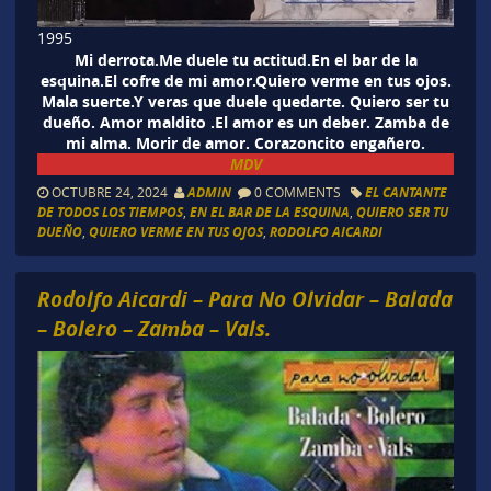
1995
Mi derrota.Me duele tu actitud.En el bar de la
esquina.El cofre de mi amor.Quiero verme en tus ojos.
Mala suerte.Y veras que duele quedarte. Quiero ser tu
dueño. Amor maldito .El amor es un deber. Zamba de
mi alma. Morir de amor. Corazoncito engañero.
MDV
OCTUBRE 24, 2024
ADMIN
0 COMMENTS
EL CANTANTE
DE TODOS LOS TIEMPOS
,
EN EL BAR DE LA ESQUINA
,
QUIERO SER TU
DUEÑO
,
QUIERO VERME EN TUS OJOS
,
RODOLFO AICARDI
Rodolfo Aicardi – Para No Olvidar – Balada
– Bolero – Zamba – Vals.