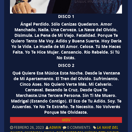
DISCO 1
Ángel Perdido. Sólo Cenizas Quedaron. Amor
Manchado. Naila. Una Cerveza. La Nave del Olvido.
Disimula. La Pena de Mi Viejo. Fatalidad. Porque Te
Quiero Tanto Me Voy. Adiós y Buena Suerte. Hoy Daría
Yo la Vida. La Huella de Mi Amor. Celosa. Tú Me Haces
Falta. Yo Te Hice Mujer. Cansancio. Río Rebelde. Si Tú
No Estás.
DISCO 2
Qué Quiere Esa Música Esta Noche. Desde la Ventana
de Mi Apartamento. El Tren del Olvido. Sufrimiento.
Cinco Ases. No Quiero Verte Más. Mi Calvario.
Carnaval. Besando la Cruz. Desde Que Te
Marchaste.Una Tercera Persona. Sin Ti Me Muero.
Madrigal (Estando Contigo). El Eco de Tu Adiós. Soy. Te
Acuerdas. Ya No Te Extraño. Te Necesito. No Volverás
Porque Me Olvidaste.
MDV
FEBRERO 26, 2023
ADMIN
0 COMMENTS
LA NAVE DEL