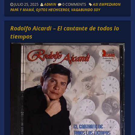
JULIO 25, 2025
ADMIN
0 COMMENTS
ASI EMPEZARON
PAPÁ Y MAMÁ
,
OJITOS HECHICEROS
,
VAGABUNDO SOY
Rodolfo Aicardi – El cantante de todos lo
tiempos