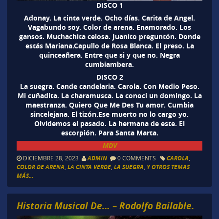
DISCO 1
Adonay. La cinta verde. Ocho días. Carita de Angel.
Vagabundo soy. Color de arena. Enamorado. Los
gansos. Muchachita celosa. Juanito preguntón. Donde
estás Mariana.Capullo de Rosa Blanca. El preso. La
quinceañera. Entre que si y que no. Negra
cumbiambera.
DISCO 2
La suegra. Cande candelaria. Carola. Con Medio Peso.
Mi cuñadita. La charamusca. La conoci un domingo. La
maestranza. Quiero Que Me Des Tu amor. Cumbia
sincelejana. El tizón.Ese muerto no lo cargo yo.
Olvidemos el pasado. La hermana de este. El
escorpión. Para Santa Marta.
MDV
DICIEMBRE 28, 2023
ADMIN
0 COMMENTS
CAROLA
,
COLOR DE ARENA
,
LA CINTA VERDE
,
LA SUEGRA
,
Y OTROS TEMAS
MÁS...
Historia Musical De… – Rodolfo Bailable.