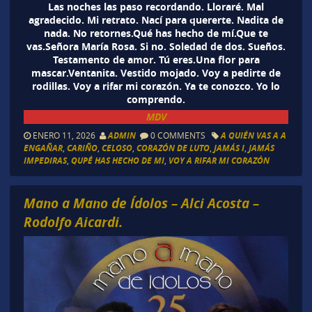
Las noches las paso recordando. Lloraré. Mal
agradecido. Mi retrato. Nací para quererte. Nadita de
nada. No retornes.Qué has hecho de mí.Que te
vas.Señora María Rosa. Si no. Soledad de dos. Sueños.
Testamento de amor. Tú eres.Una flor para
mascar.Ventanita. Vestido mojado. Voy a pedirte de
rodillas. Voy a rifar mi corazón. Ya te conozco. Yo lo
comprendo.
MDV
ENERO 11, 2026
ADMIN
0 COMMENTS
A QUIÉN VAS A A
ENGAÑAR
,
CARIÑO
,
CELOSO
,
CORAZÓN DE LUTO
,
JAMÁS I
,
JAMÁS
IMPEDIRAS
,
QUPÉ HAS HECHO DE MI
,
VOY A RIFAR MI CORAZÓN
Mano a Mano de Ídolos – Alci Acosta –
Rodolfo Aicardi.