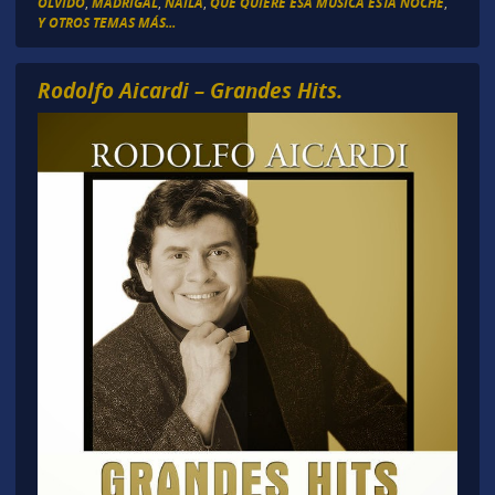
OLVIDO
,
MADRIGAL
,
NAILA
,
QUE QUIERE ESA MÚSICA ESTA NOCHE
,
Y OTROS TEMAS MÁS...
Rodolfo Aicardi – Grandes Hits.