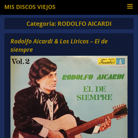
MIS DISCOS VIEJOS
Categoría:
RODOLFO AICARDI
Rodolfo Aicardi & Los Líricos – El de
siempre