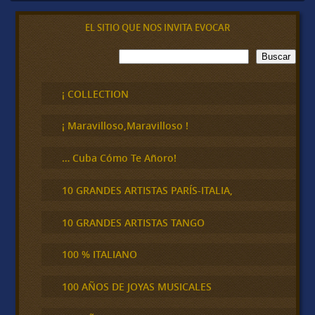
EL SITIO QUE NOS INVITA EVOCAR
B
Buscar
u
s
c
¡ COLLECTION
a
r
¡ Maravilloso,Maravilloso !
… Cuba Cómo Te Añoro!
10 GRANDES ARTISTAS PARÍS-ITALIA,
10 GRANDES ARTISTAS TANGO
100 % ITALIANO
100 AÑOS DE JOYAS MUSICALES