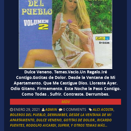
Dulce Veneno. Temes.Vacío.Un Regalo.Iré
Contigo.Gotitas de Dolor. Desde la Ventana de Mi
Apartamento. Que Me Castigue Dios. Lloraste Ayer.
Odio Gitano. Firmamento. Esta Noche la Paso Contigo.
Como Todas . Sufrir. Contraste. Derrumbes.
MDV
ENERO 29, 2021
ADMIN
0 COMMENTS
ALCI ACOSTA
,
BOLEROS DEL PUEBLO
,
DERRUMBES
,
DESDE LA VENTANA DE MI
APARTAMENTO
,
DULCE VENENO
,
GOTITAS DE DOLOR.
,
RICARDO
FUENTES
,
RODOLFO AICARDI
,
SUFRIR
,
Y OTROS TEMAS MÁS...