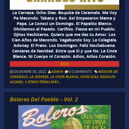
La Cerveza. Ocho Dias. Boquita de Caramelo. Me Voy
Pa Macondo. Tabaco y Ron. Asi Empezaron Mama y
Papa. La Conoci un Domingo. El Papelito Blanco.
Olvidemos el Pasado. Cariñito. Fiesta en mi Pueblo.
Ojitos Hechiceros. Quiero que me des tu Amor. Los
Cien Años de Macondo. Vagabundo Soy. La Colegiala.
Adonay. El Preso. Los Domingos. Feliz Nochebuena.
Cantares de Navidad. Entre que Si y que No. La Cinta
Blanca. Ni Cuerpo ni Corazón. Adios, Adios Corazón.
MDV
DICIEMBRE 30, 2022
ADMIN
0 COMMENTS
BOQUITA DE
CARAMELO
,
LA CERVEZA
,
LA CINTA BLANCA
,
OCHO DIAS
,
RODOLFO
AICARDI
,
Y OTROS TEMAS MÁS...
Boleros Del Pueblo – Vol. 2