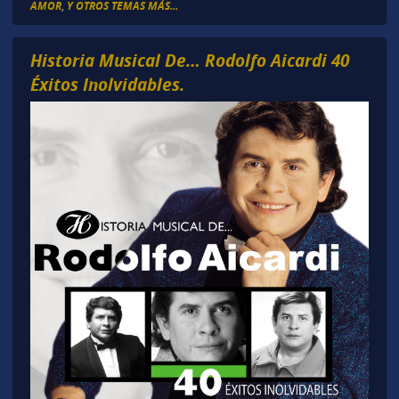
AMOR
,
Y OTROS TEMAS MÁS...
Historia Musical De… Rodolfo Aicardi 40
Éxitos Inolvidables.