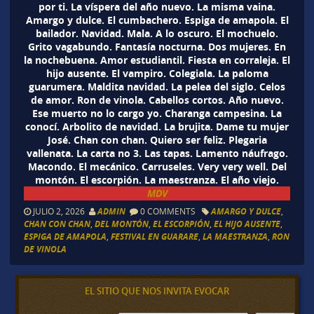
por ti. La víspera del año nuevo. La misma vaina.
Amargo y dulce. El cumbachero. Espiga de amapola. El
bailador. Navidad. Mala. A lo oscuro. El mochuelo.
Grito vagabundo. Fantasía nocturna. Dos mujeres. En
la nochebuena. Amor estudiantil. Fiesta en corraleja. El
hijo ausente. El vampiro. Colegiala. La paloma
guarumera. Maldita navidad. La pelea del siglo. Celos
de amor. Ron de vinola. Cabellos cortos. Año nuevo.
Ese muerto no lo cargo yo. Charanga campesina. La
conocí. Arbolito de navidad. La brujita. Dame tu mujer
José. Chan con chan. Quiero ser feliz. Plegaria
vallenata. La carta no 3. Las tapas. Lamento náufrago.
Macondo. El mecánico. Carruseles. Very very well. Del
montón. El escorpión. La maestranza. El año viejo.
MDV
JULIO 2, 2026
ADMIN
0 COMMENTS
AMARGO Y DULCE
,
CHAN CON CHAN
,
DEL MONTÓN
,
EL ESCORPIÓN
,
EL HIJO AUSENTE
,
ESPIGA DE AMAPOLA
,
FESTIVAL EN GUARARE
,
LA MAESTRANZA
,
RON
DE VINOLA
EL SITIO QUE NOS INVITA EVOCAR