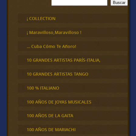
B
Buscar
u
s
c
¡ COLLECTION
a
r
¡ Maravilloso,Maravilloso !
… Cuba Cómo Te Añoro!
10 GRANDES ARTISTAS PARÍS-ITALIA,
10 GRANDES ARTISTAS TANGO
100 % ITALIANO
100 AÑOS DE JOYAS MUSICALES
100 AÑOS DE LA GAITA
100 AÑOS DE MARIACHI