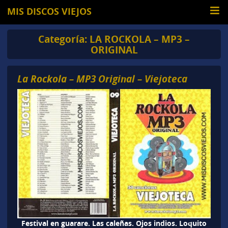
MIS DISCOS VIEJOS
Categoría:
LA ROCKOLA – MP3 –
ORIGINAL
La Rockola – MP3 Original – Viejoteca
Festival en guarare. Las caleñas. Ojos indios. Loquito